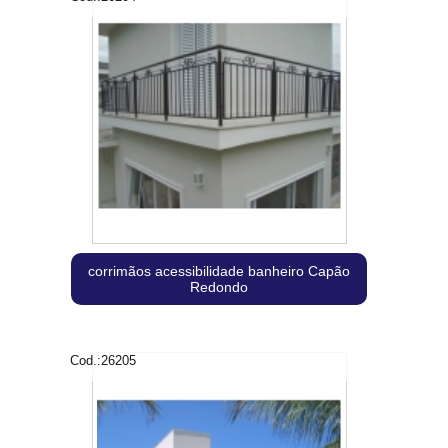
corrimãos acessibilidade banheiro Capão
Redondo
Cod.:
26205