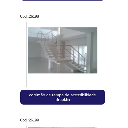
Cod.:
26198
corrimão de rampa de acessibilidade
Brooklin
Cod.:
26199