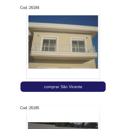
Cod.:
26184
comprar São Vicente
Cod.:
26185