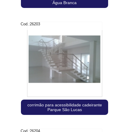
Água Branca
Cod.:
26203
corrimão para acessibilidade cadeirante
Parque São Lucas
Cod.:
26204