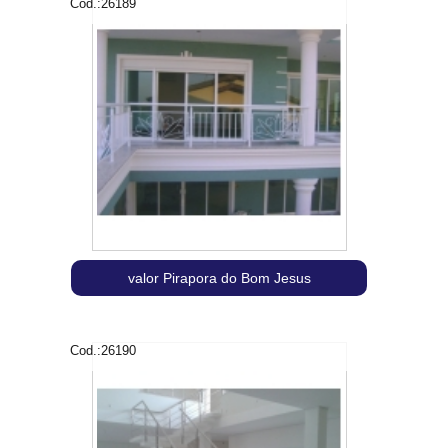
Cod.:
26189
valor Pirapora do Bom Jesus
Cod.:
26190