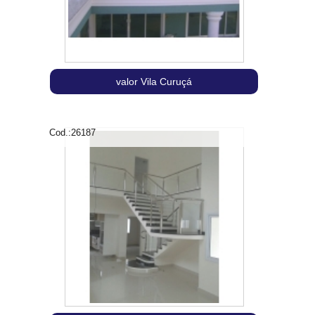
valor Vila Curuçá
Cod.:
26187