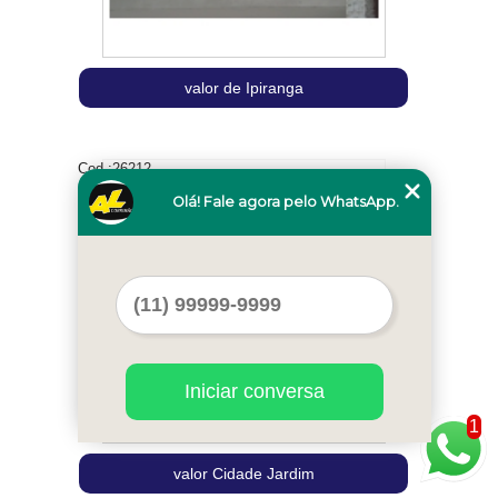
valor de Ipiranga
Cod.:
26212
Olá! Fale agora pelo WhatsApp.
Iniciar conversa
1
valor Cidade Jardim