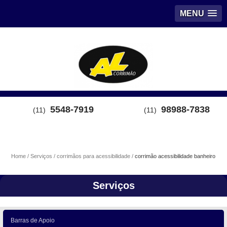
MENU
5548-7919
98988-7838
(11)
(11)
Home
Serviços
corrimãos para acessibilidade
corrimão acessibilidade banheiro
Serviços
Barras de Apoio