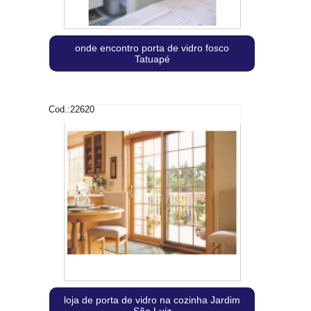
onde encontro porta de vidro fosco
Tatuapé
Cod.:
22620
loja de porta de vidro na cozinha Jardim