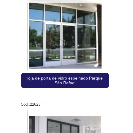
loja de porta de vidro espelhado Parque
São Rafael
Cod.:
22623