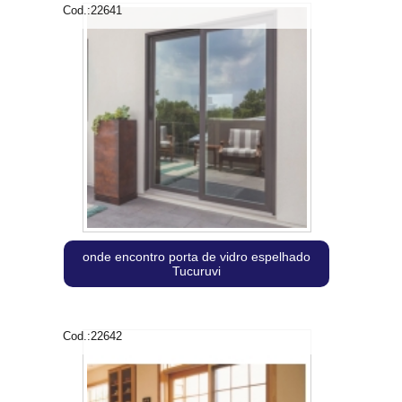
Cod.:
22641
onde encontro porta de vidro espelhado
Tucuruvi
Cod.:
22642