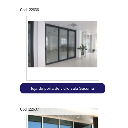
Cod.:
22636
loja de porta de vidro sala Sacomã
Cod.:
22637