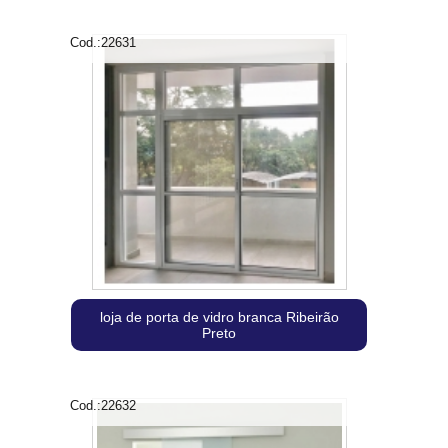
Cod.:
22631
loja de porta de vidro branca Ribeirão
Preto
Cod.:
22632