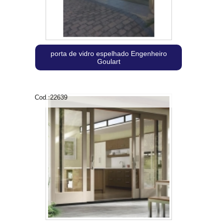
porta de vidro espelhado Engenheiro
Goulart
Cod.:
22639