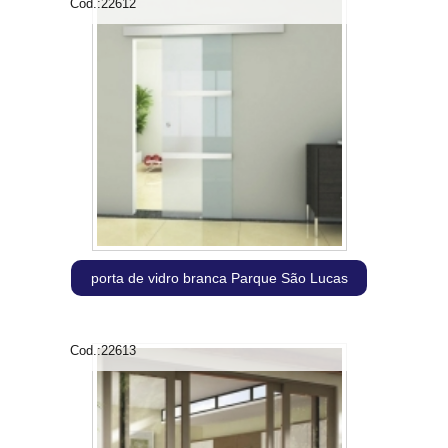
Cod.:
22612
porta de vidro branca Parque São Lucas
Cod.:
22613