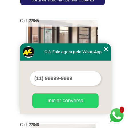
Cod.:
22645
Olá! Fale agora pelo WhatsApp.
onde encontro porta de vidro com puxador
Iniciar conversa
Mandaqui
1
Cod.:
22646