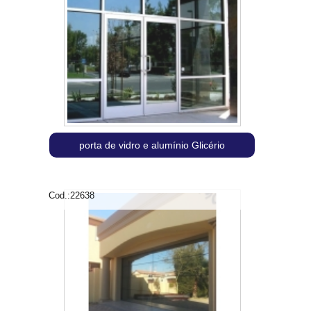
porta de vidro e alumínio Glicério
Cod.:
22638