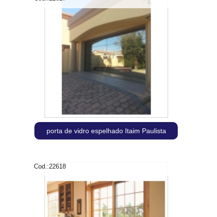
porta de vidro espelhado Itaim Paulista
Cod.:
22618