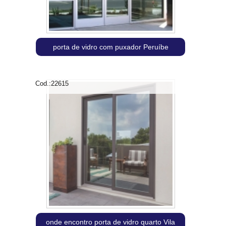
porta de vidro com puxador Peruíbe
Cod.:
22615
onde encontro porta de vidro quarto Vila