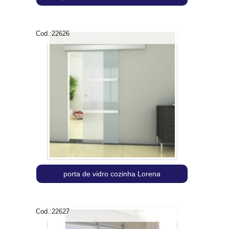
Cod.:
22626
porta de vidro cozinha Lorena
Cod.:
22627