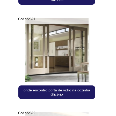
São Luiz
Cod.:
22621
onde encontro porta de vidro na cozinha
Glicério
Cod.:
22622