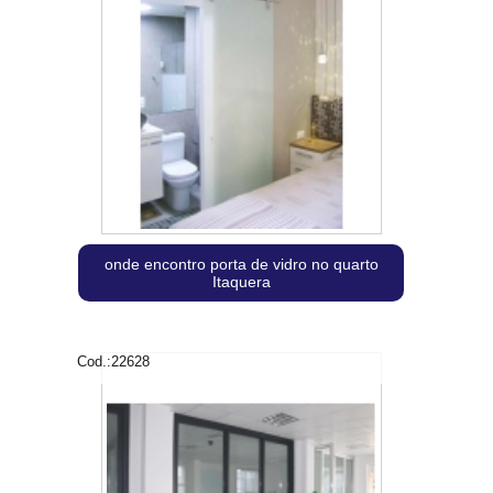
onde encontro porta de vidro no quarto
Itaquera
Cod.:
22628