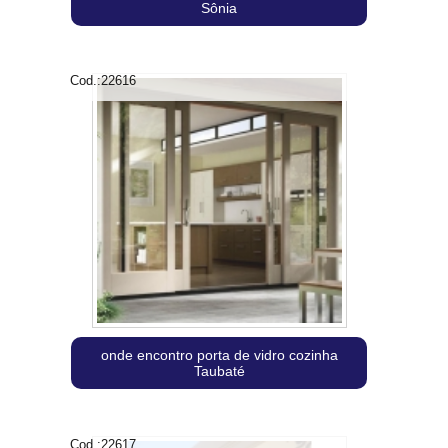
Sônia
Cod.:
22616
onde encontro porta de vidro cozinha
Taubaté
Cod.:
22617