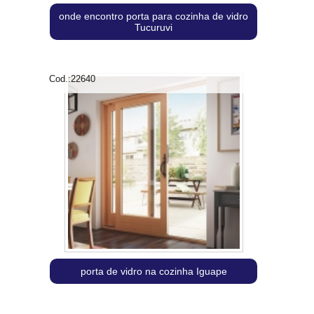
onde encontro porta para cozinha de vidro
Tucuruvi
Cod.:
22640
porta de vidro na cozinha Iguape