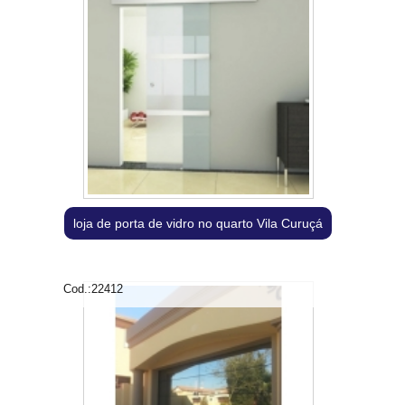
loja de porta de vidro no quarto Vila Curuçá
Cod.:
22412