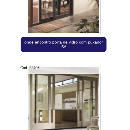
onde encontro porta de vidro com puxador
Sé
Cod.:
22403