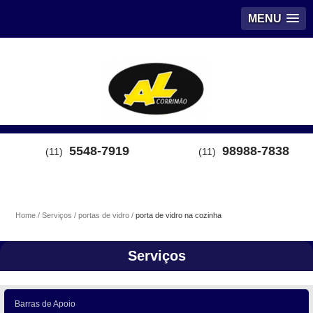
MENU
5548-7919
98988-7838
(11)
(11)
Home
Serviços
portas de vidro
porta de vidro na cozinha
Serviços
Barras de Apoio