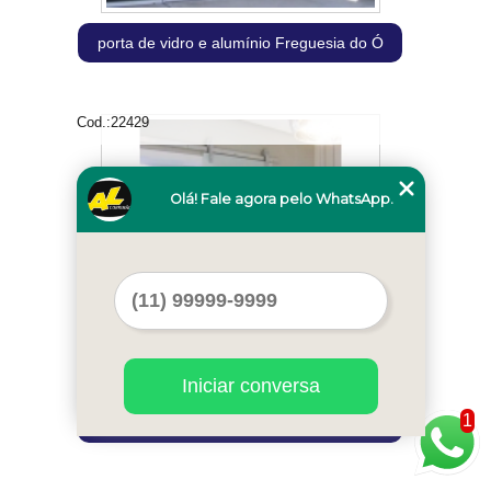
porta de vidro e alumínio Freguesia do Ó
Cod.:
22429
Olá! Fale agora pelo WhatsApp.
Iniciar conversa
1
loja de porta de vidro quarto Santos