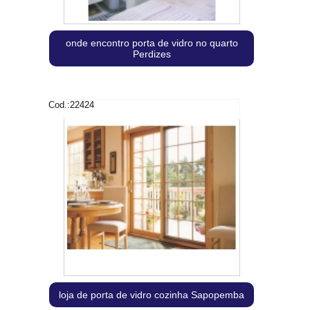
onde encontro porta de vidro no quarto
Perdizes
Cod.:
22424
loja de porta de vidro cozinha Sapopemba