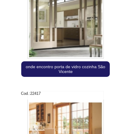
onde encontro porta de vidro cozinha São
Vicente
Cod.:
22417