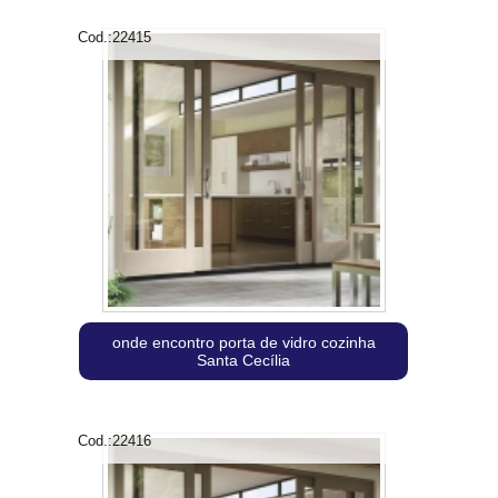
Cod.:
22415
onde encontro porta de vidro cozinha
Santa Cecília
Cod.:
22416