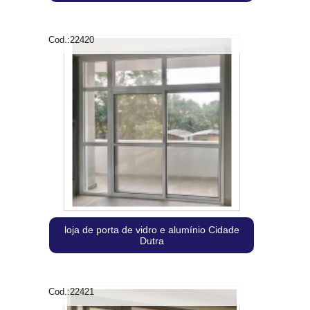
Cod.:
22420
loja de porta de vidro e alumínio Cidade
Dutra
Cod.:
22421