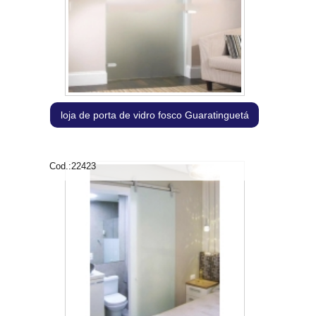
loja de porta de vidro fosco Guaratinguetá
Cod.:
22423