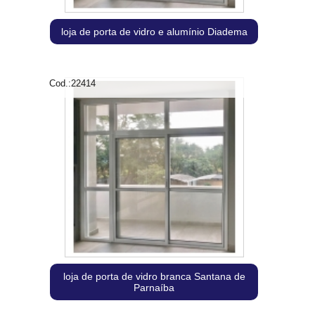
loja de porta de vidro e alumínio Diadema
Cod.:
22414
loja de porta de vidro branca Santana de
Parnaíba