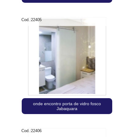
Cod.:
22405
onde encontro porta de vidro fosco
Jabaquara
Cod.:
22406