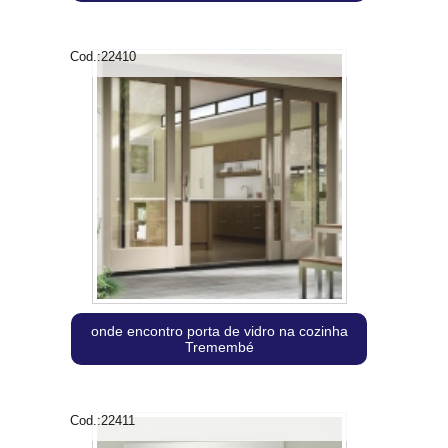
Cod.:
22410
onde encontro porta de vidro na cozinha
Tremembé
Cod.:
22411