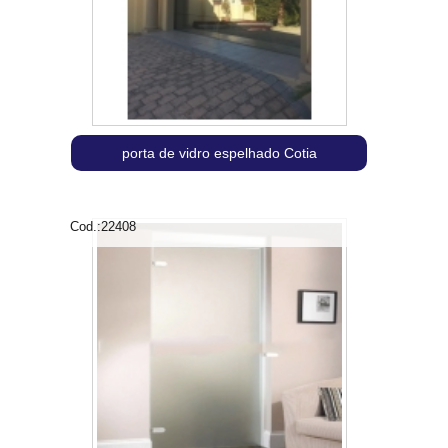
porta de vidro espelhado Cotia
Cod.:
22408