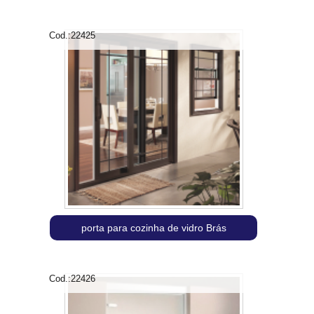
Cod.:
22425
porta para cozinha de vidro Brás
Cod.:
22426