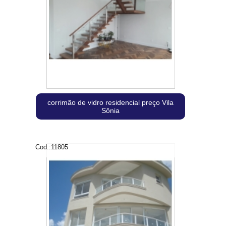
corrimão de vidro residencial preço Vila
Sônia
Cod.:
11805