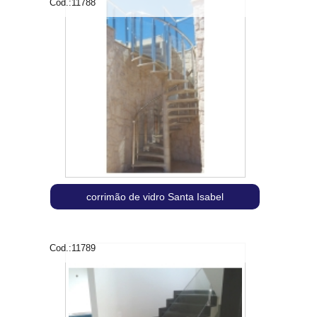
Cod.:
11788
corrimão de vidro Santa Isabel
Cod.:
11789