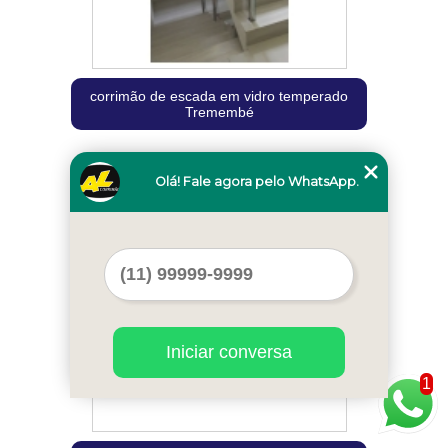
corrimão de escada em vidro temperado
Tremembé
Olá! Fale agora pelo WhatsApp.
Cod.:
11821
Iniciar conversa
1