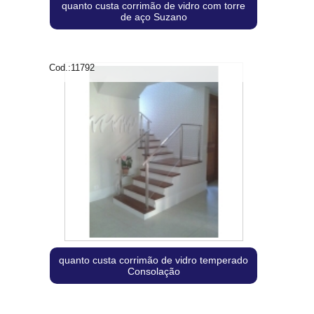
quanto custa corrimão de vidro com torre
de aço Suzano
Cod.:
11792
quanto custa corrimão de vidro temperado
Consolação