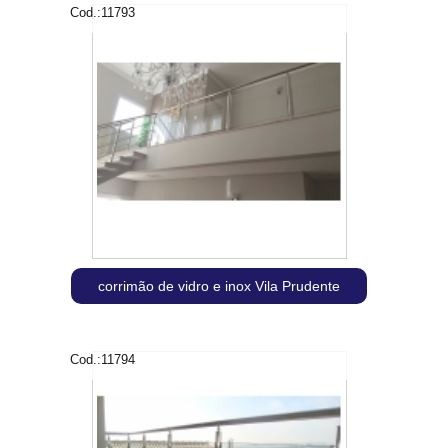
Cod.:
11793
corrimão de vidro e inox Vila Prudente
Cod.:
11794