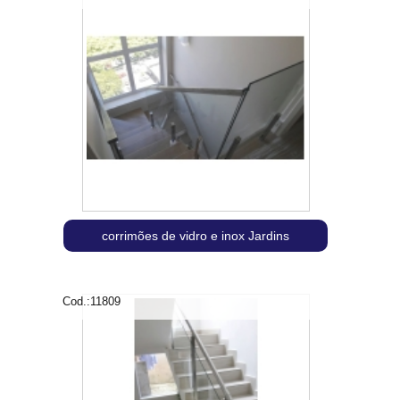
corrimões de vidro e inox Jardins
Cod.:
11809