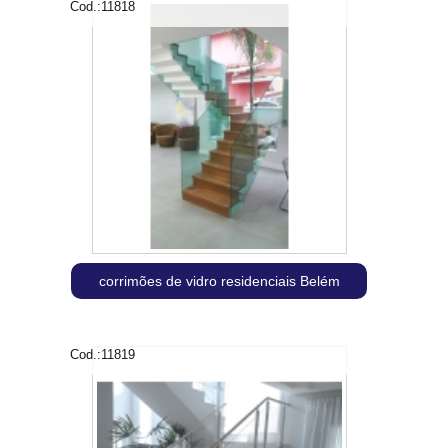
Cod.:
11818
corrimões de vidro residenciais Belém
Cod.:
11819