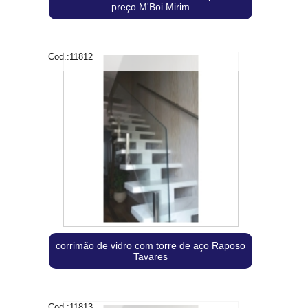
preço M'Boi Mirim
Cod.:
11812
corrimão de vidro com torre de aço Raposo
Tavares
Cod.:
11813