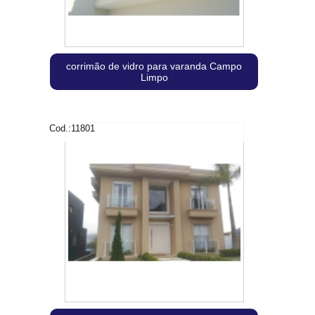
corrimão de vidro para varanda Campo
Limpo
Cod.:
11801