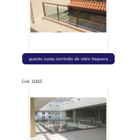
quanto custa corrimão de vidro Itaquera
Cod.:
11815