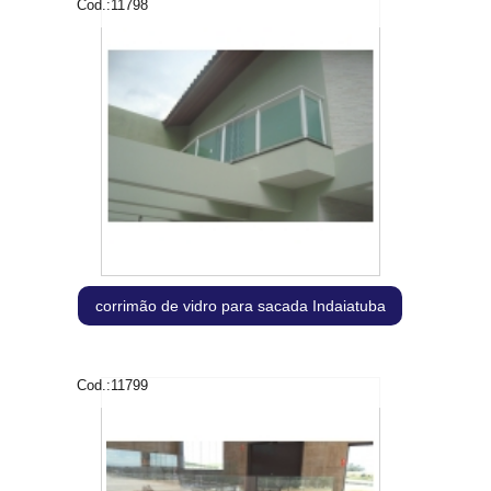
Cod.:
11798
corrimão de vidro para sacada Indaiatuba
Cod.:
11799