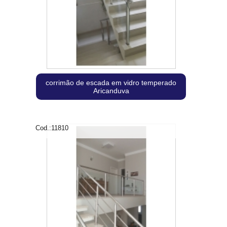
corrimão de escada em vidro temperado
Aricanduva
Cod.:
11810