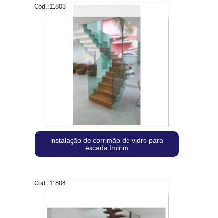
Cod.:
11803
instalação de corrimão de vidro para
escada Imirim
Cod.:
11804