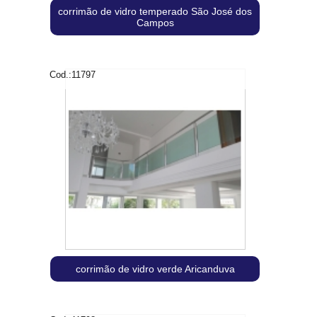
corrimão de vidro temperado São José dos
Campos
Cod.:
11797
corrimão de vidro verde Aricanduva