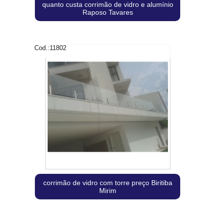
quanto custa corrimão de vidro e alumínio
Raposo Tavares
Cod.:
11802
corrimão de vidro com torre preço Biritiba
Mirim