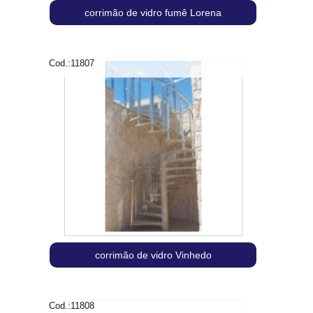
corrimão de vidro fumê Lorena
Cod.:
11807
corrimão de vidro Vinhedo
Cod.:
11808