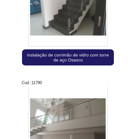
instalação de corrimão de vidro com torre
de aço Osasco
Cod.:
11790