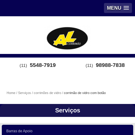
MENU
5548-7919
98988-7838
(11)
(11)
Home
Serviços
corrimões de vidro
corrimão de vidro com botão
Serviços
Barras de Apoio