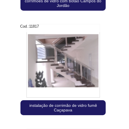
corrimões de vidro com botão Campos do
Jordão
Cod.:
11817
instalação de corrimão de vidro fumê
Caçapava