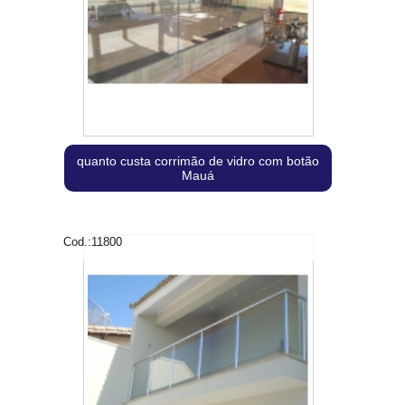
quanto custa corrimão de vidro com botão
Mauá
Cod.:
11800