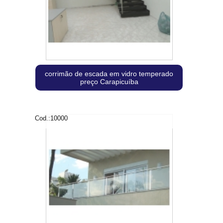
corrimão de escada em vidro temperado
preço Carapicuíba
Cod.:
10000