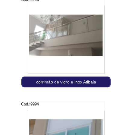
corrimão de vidro e inox Atibaia
Cod.:
9994