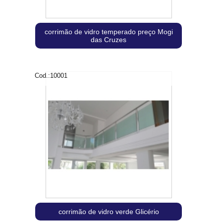
corrimão de vidro temperado preço Mogi
das Cruzes
Cod.:
10001
corrimão de vidro verde Glicério