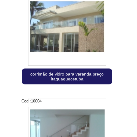
corrimão de vidro para varanda preço
Itaquaquecetuba
Cod.:
10004