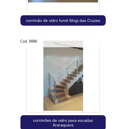
corrimão de vidro fumê Mogi das Cruzes
Cod.:
9996
corrimões de vidro para escadas
Araraquara