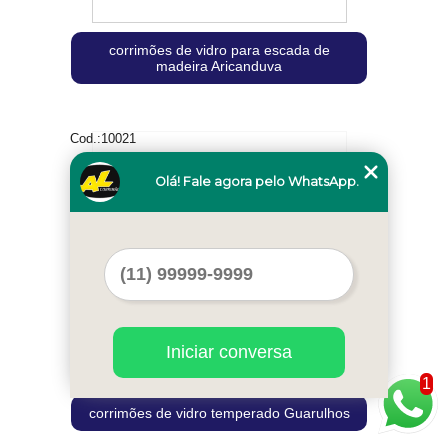
corrimões de vidro para escada de
madeira Aricanduva
Cod.:
10021
Olá! Fale agora pelo WhatsApp.
Iniciar conversa
1
corrimões de vidro temperado Guarulhos