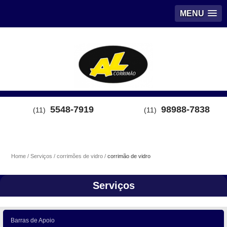
MENU
5548-7919
98988-7838
(11)
(11)
Home
Serviços
corrimões de vidro
corrimão de vidro
Serviços
Barras de Apoio