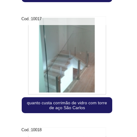
Cod.:
10017
quanto custa corrimão de vidro com torre
de aço São Carlos
Cod.:
10018