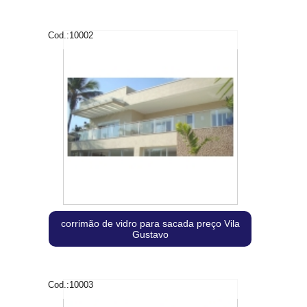
Cod.:
10002
corrimão de vidro para sacada preço Vila
Gustavo
Cod.:
10003