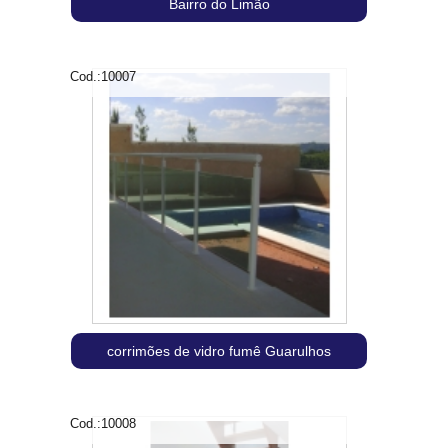
Bairro do Limão
Cod.:
10007
corrimões de vidro fumê Guarulhos
Cod.:
10008