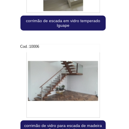
corrimão de escada em vidro temperado
Iguape
Cod.:
10006
corrimão de vidro para escada de madeira