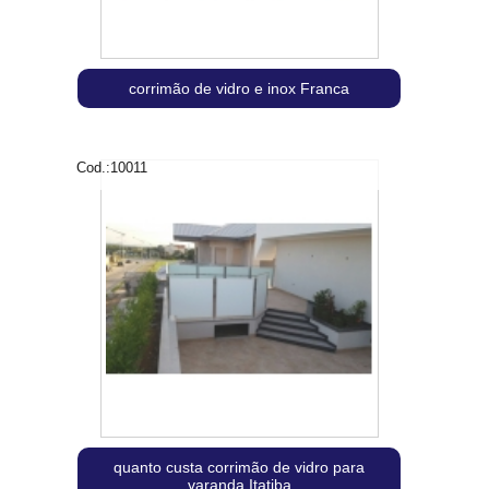
corrimão de vidro e inox Franca
Cod.:
10011
quanto custa corrimão de vidro para
varanda Itatiba