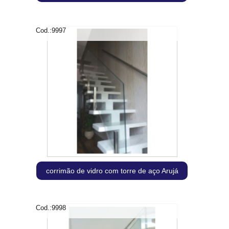
Cod.:
9997
corrimão de vidro com torre de aço Arujá
Cod.:
9998