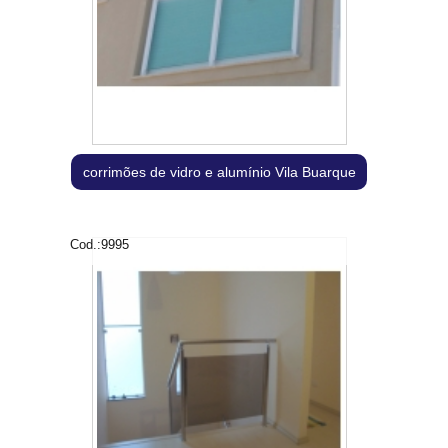
corrimões de vidro e alumínio Vila Buarque
Cod.:
9995