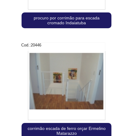
procuro por corrimão para escada
cromado Indaiatuba
Cod.:
20446
corrimão escada de ferro orçar Ermelino
Matarazzo