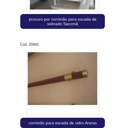
procuro por corrimão para escada de
sobrado Sacomã
Cod.:
20441
corrimão para escada de vidro Araras