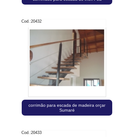
Cod.:
20432
corrimão para escada de madeira orçar
Sumaré
Cod.:
20433