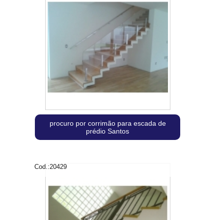
procuro por corrimão para escada de
prédio Santos
Cod.:
20429