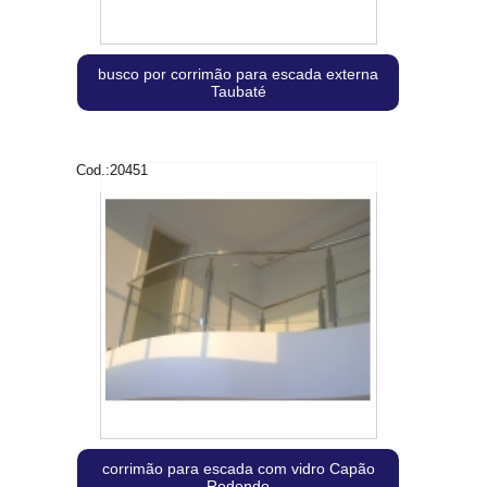
busco por corrimão para escada externa
Taubaté
Cod.:
20451
corrimão para escada com vidro Capão
Redondo