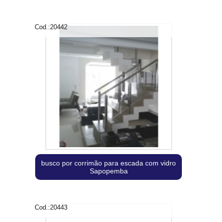
Cod.:
20442
busco por corrimão para escada com vidro
Sapopemba
Cod.:
20443