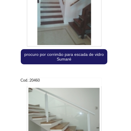
procuro por corrimão para escada de vidro
Sumaré
Cod.:
20460