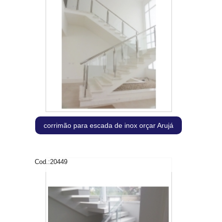
corrimão para escada de inox orçar Arujá
Cod.:
20449