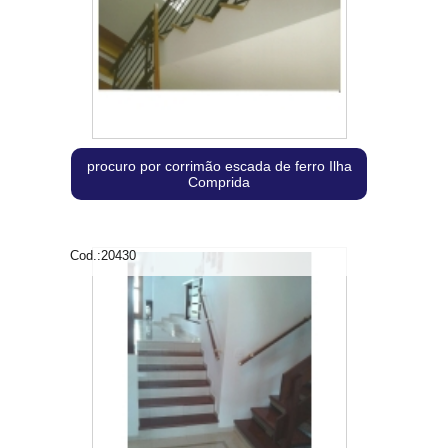
procuro por corrimão escada de ferro Ilha
Comprida
Cod.:
20430