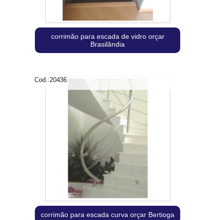
corrimão para escada de vidro orçar
Brasilândia
Cod.:
20436
corrimão para escada curva orçar Bertioga