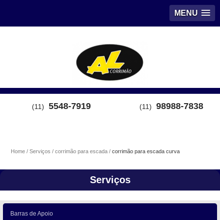
MENU
5548-7919
98988-7838
(11)
(11)
Home
Serviços
corrimão para escada
corrimão para escada curva
Serviços
Barras de Apoio