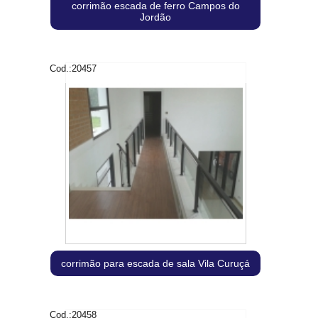
corrimão escada de ferro Campos do
Jordão
Cod.:
20457
corrimão para escada de sala Vila Curuçá
Cod.:
20458