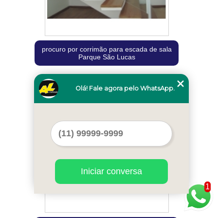
procuro por corrimão para escada de sala
Parque São Lucas
Olá! Fale agora pelo WhatsApp.
Cod.:
20461
Iniciar conversa
1