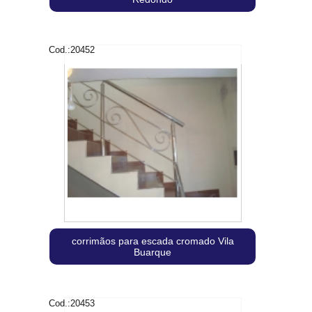
Cod.:
20452
corrimãos para escada cromado Vila
Buarque
Cod.:
20453