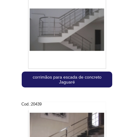
corrimãos para escada de concreto
Jaguaré
Cod.:
20439