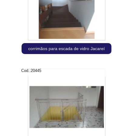
corrimãos para escada de vidro Jacareí
Cod.:
20445