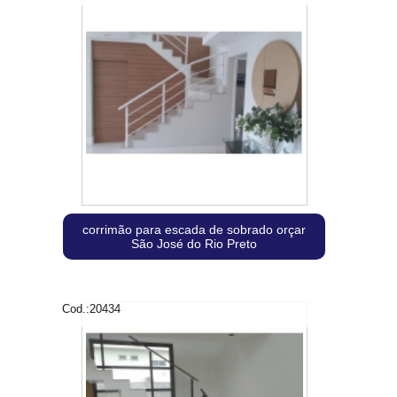
corrimão para escada de sobrado orçar
São José do Rio Preto
Cod.:
20434