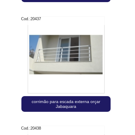
Cod.:
20437
corrimão para escada externa orçar
Jabaquara
Cod.:
20438