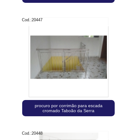
Cod.:
20447
procuro por corrimão para escada
cromado Taboão da Serra
Cod.:
20448