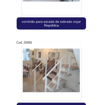
corrimão para escada de sobrado orçar
República
Cod.:
20456