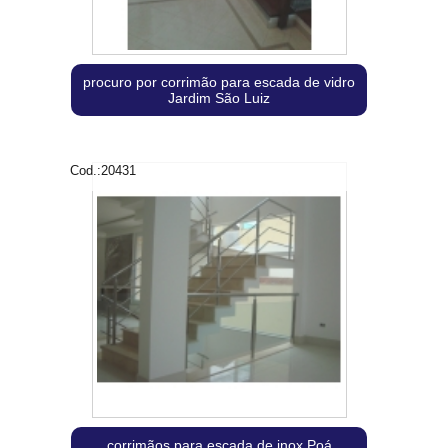
procuro por corrimão para escada de vidro
Jardim São Luiz
Cod.:
20431
corrimãos para escada de inox Poá