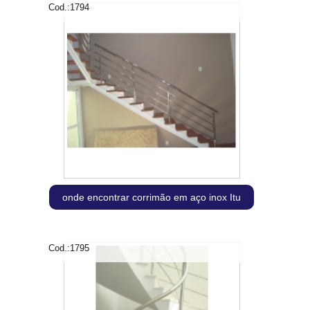
Cod.:
1794
onde encontrar corrimão em aço inox Itu
Cod.:
1795