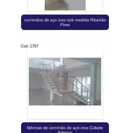
corrimãos de aço inox sob medida Ribeirão
Pires
Cod.:
1787
fábricas de corrimão de aço inox Cidade
Ademar