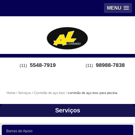
MENU
5548-7919
98988-7838
(11)
(11)
Home
Serviços
Corrimão de aço inox
corrimão de aço inox para piscina
Serviços
Barras de Apoio