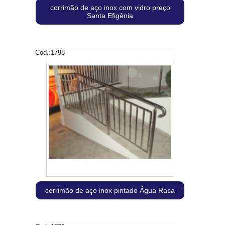
corrimão de aço inox com vidro preço
Santa Efigênia
Cod.:
1798
corrimão de aço inox pintado Água Rasa