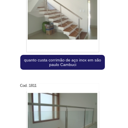
quanto custa corrimão de aço inox em são
paulo Cambuci
Cod.:
1811