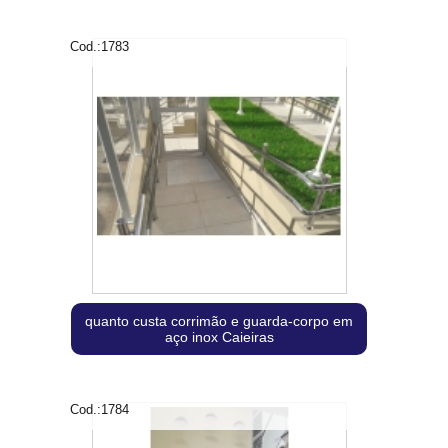
Cod.:
1783
quanto custa corrimão e guarda-corpo em
aço inox Caieiras
Cod.:
1784