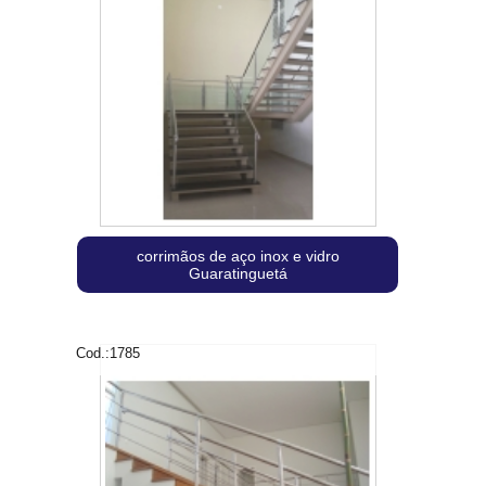
corrimãos de aço inox e vidro
Guaratinguetá
Cod.:
1785