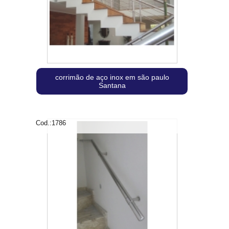
corrimão de aço inox em são paulo
Santana
Cod.:
1786