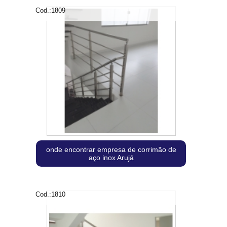
Cod.:
1809
onde encontrar empresa de corrimão de
aço inox Arujá
Cod.:
1810