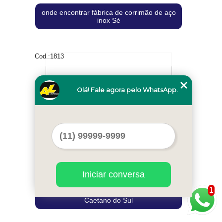
onde encontrar fábrica de corrimão de aço
inox Sé
Cod.:
1813
Olá! Fale agora pelo WhatsApp.
Iniciar conversa
1
corrimãos de aço inox em são paulo São
Caetano do Sul