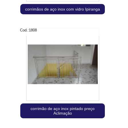
corrimãos de aço inox com vidro Ipiranga
Cod.:
1808
corrimão de aço inox pintado preço
Aclimação