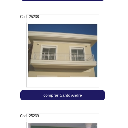
Cod.:
25238
comprar Santo André
Cod.:
25239