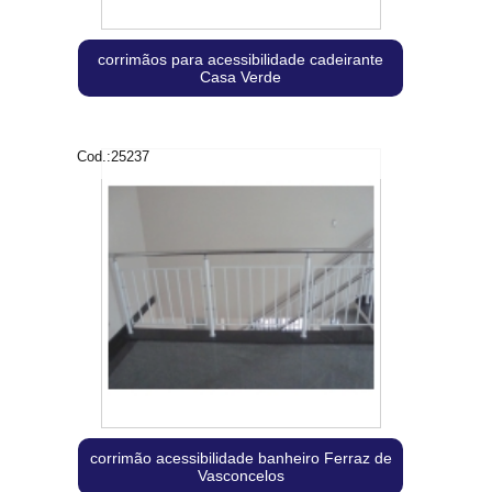
corrimãos para acessibilidade cadeirante
Casa Verde
Cod.:
25237
corrimão acessibilidade banheiro Ferraz de
Vasconcelos