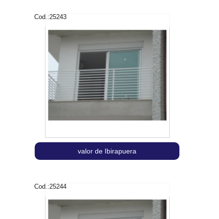
Cod.:
25243
valor de Ibirapuera
Cod.:
25244