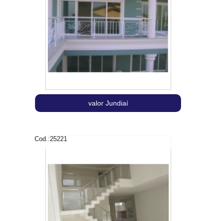
valor Jundiaí
Cod.:
25221