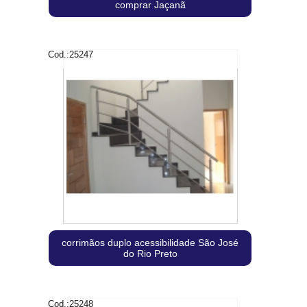
comprar Jaçanã
Cod.:
25247
corrimãos duplo acessibilidade São José
do Rio Preto
Cod.:
25248