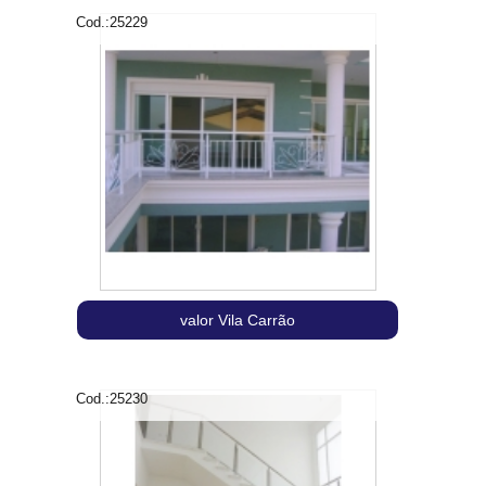
Cod.:
25229
valor Vila Carrão
Cod.:
25230