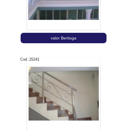
valor Bertioga
Cod.:
25241