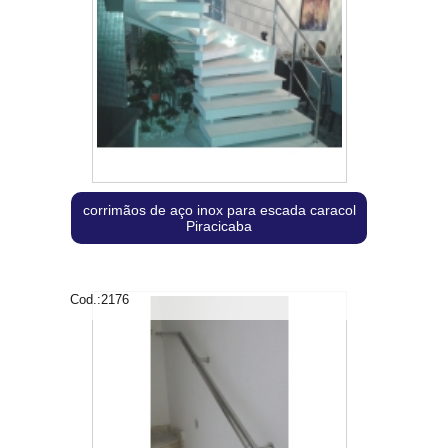
corrimãos de aço inox para escada caracol
Piracicaba
Cod.:
2176