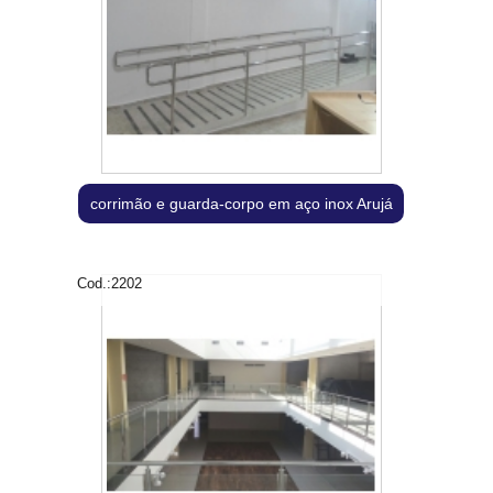
corrimão e guarda-corpo em aço inox Arujá
Cod.:
2202