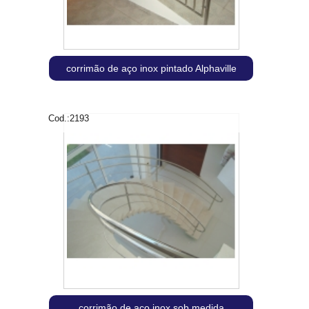
corrimão de aço inox pintado Alphaville
Cod.:
2193
corrimão de aço inox sob medida