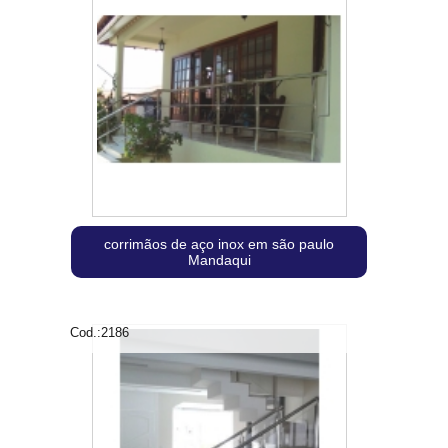
corrimãos de aço inox em são paulo
Mandaqui
Cod.:
2186