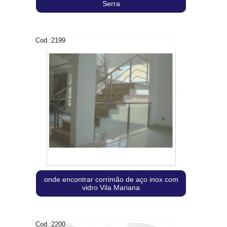
Serra
Cod.:
2199
onde encontrar corrimão de aço inox com
vidro Vila Mariana
Cod.:
2200