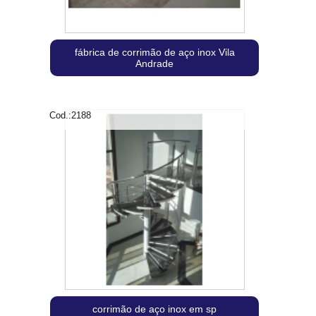
fábrica de corrimão de aço inox Vila
Andrade
Cod.:
2188
corrimão de aço inox em sp