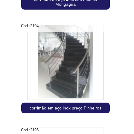
Mongaguá
Cod.:
2194
corrimão em aço inox preço Pinheiros
Cod.:
2195