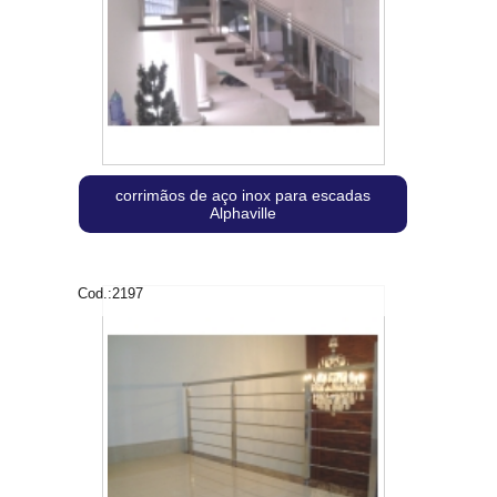
corrimãos de aço inox para escadas
Alphaville
Cod.:
2197