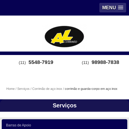
MENU
5548-7919
98988-7838
(11)
(11)
Home
Serviços
Corrimão de aço inox
corrimão e guarda-corpo em aço inox
Serviços
Barras de Apoio