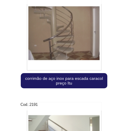
corrimão de aço inox para escada caracol
preço Itu
Cod.:
2191