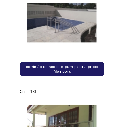
corrimão de aço inox para piscina preço
Mairiporã
Cod.:
2181