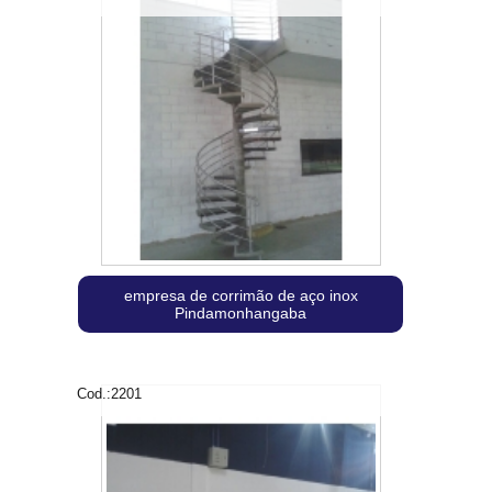
empresa de corrimão de aço inox
Pindamonhangaba
Cod.:
2201