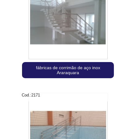
fábricas de corrimão de aço inox
Araraquara
Cod.:
2171