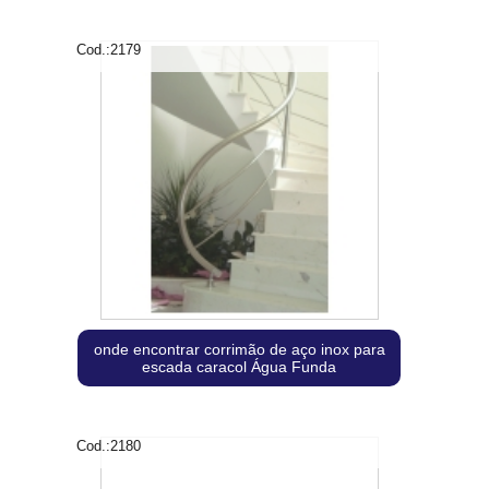
Cod.:
2179
onde encontrar corrimão de aço inox para
escada caracol Água Funda
Cod.:
2180