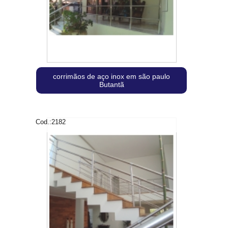
corrimãos de aço inox em são paulo
Butantã
Cod.:
2182