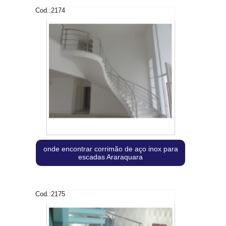
Cod.:
2174
onde encontrar corrimão de aço inox para
escadas Araraquara
Cod.:
2175