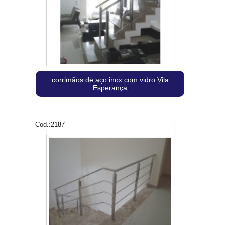
corrimãos de aço inox com vidro Vila
Esperança
Cod.:
2187