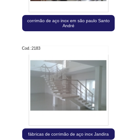
corrimão de aço inox em são paulo Santo
André
Cod.:
2183
fábricas de corrimão de aço inox Jandira