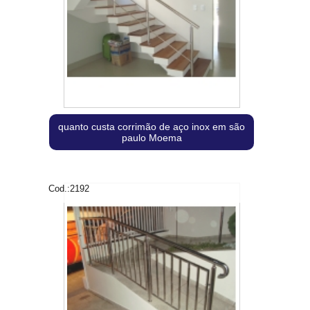
quanto custa corrimão de aço inox em são
paulo Moema
Cod.:
2192