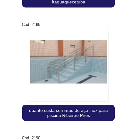
Itaquaquecetuba
Cod.:
2189
quanto custa corrimão de aço inox para
piscina Ribeirão Pires
Cod.:
2190