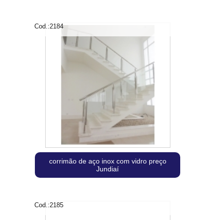
Cod.:
2184
corrimão de aço inox com vidro preço
Jundiaí
Cod.:
2185