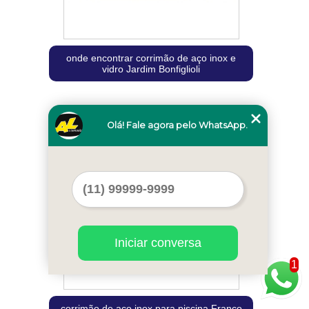
onde encontrar corrimão de aço inox e
vidro Jardim Bonfiglioli
Cod.:
2203
Olá! Fale agora pelo WhatsApp.
Iniciar conversa
1
corrimão de aço inox para piscina Franco