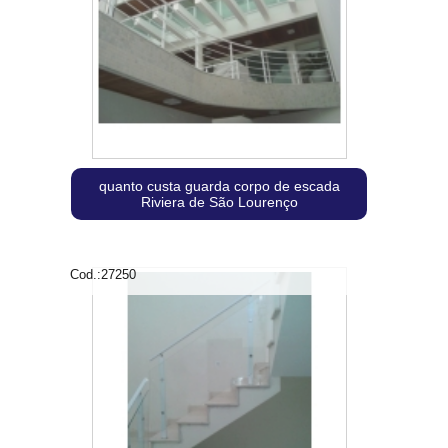
quanto custa guarda corpo de escada
Riviera de São Lourenço
Cod.:
27250