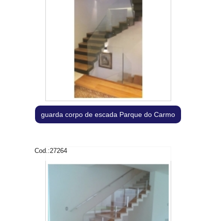
guarda corpo de escada Parque do Carmo
Cod.:
27264