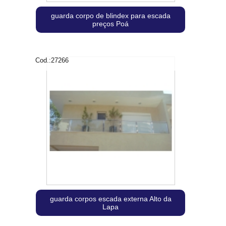
guarda corpo de blindex para escada
preços Poá
Cod.:
27266
guarda corpos escada externa Alto da
Lapa