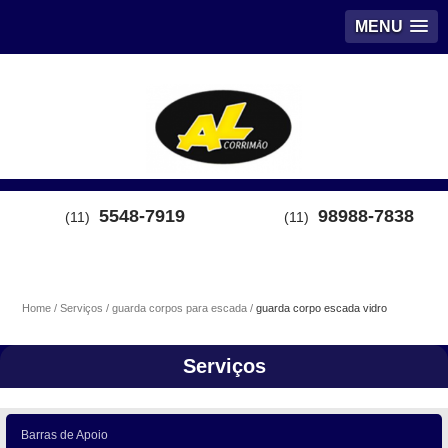
MENU
5548-7919
98988-7838
(11)
(11)
Home
Serviços
guarda corpos para escada
guarda corpo escada vidro
Serviços
Barras de Apoio