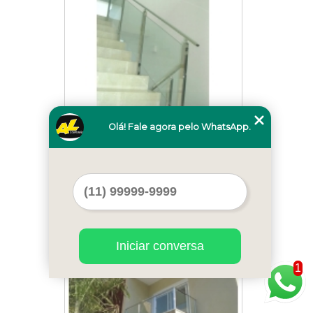
Olá! Fale agora pelo WhatsApp.
guarda corpo em escada Cotia
Cod.:
27269
Iniciar conversa
1