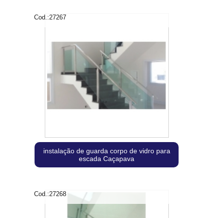
Cod.:
27267
instalação de guarda corpo de vidro para
escada Caçapava
Cod.:
27268