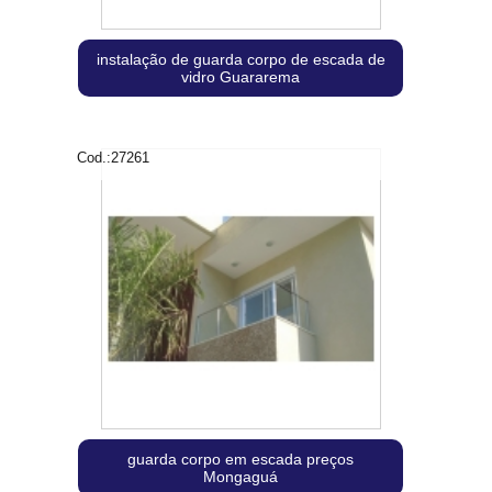
instalação de guarda corpo de escada de
vidro Guararema
Cod.:
27261
guarda corpo em escada preços
Mongaguá