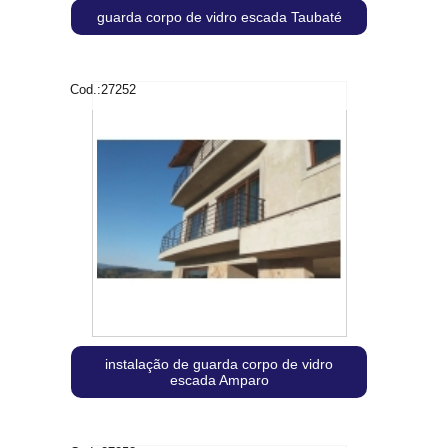
guarda corpo de vidro escada Taubaté
Cod.:
27252
instalação de guarda corpo de vidro
escada Amparo