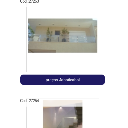
Cod.:
27253
preços Jaboticabal
Cod.:
27254