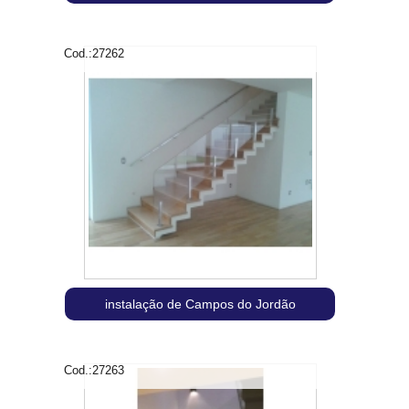
Cod.:
27262
instalação de Campos do Jordão
Cod.:
27263