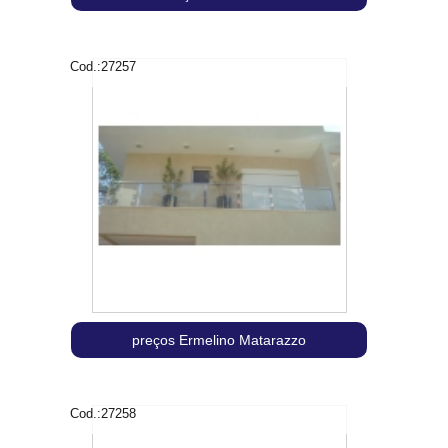
Cod.:
27257
preços Ermelino Matarazzo
Cod.:
27258