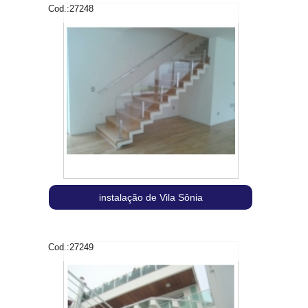
Cod.:
27248
instalação de Vila Sônia
Cod.:
27249