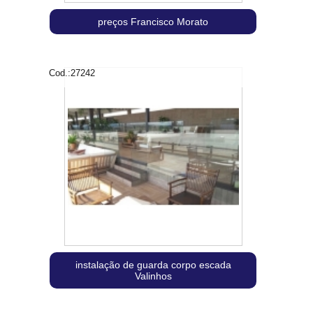
preços Francisco Morato
Cod.:
27242
instalação de guarda corpo escada
Valinhos