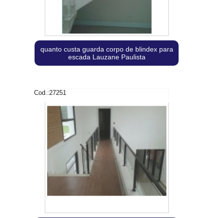
quanto custa guarda corpo de blindex para
escada Lauzane Paulista
Cod.:
27251