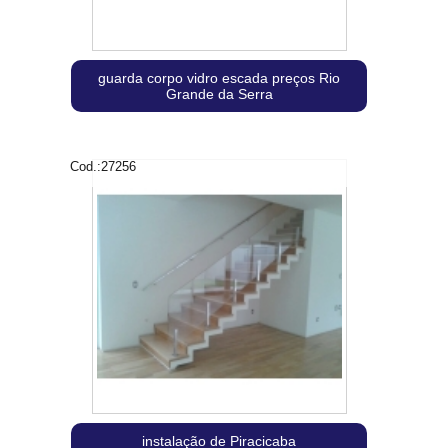
guarda corpo vidro escada preços Rio
Grande da Serra
Cod.:
27256
instalação de Piracicaba