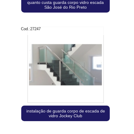
quanto custa guarda corpo vidro escada
São José do Rio Preto
Cod.:
27247
instalação de guarda corpo de escada de
vidro Jockey Club