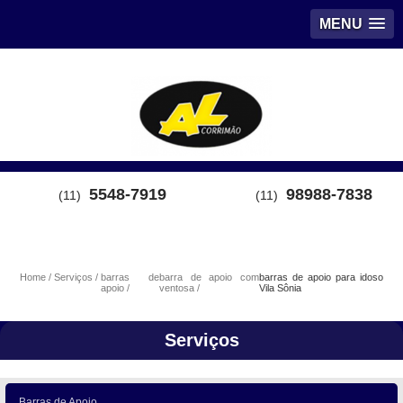
MENU
5548-7919
98988-7838
(11)
(11)
Home
Serviços
barras de
barra de apoio com
barras de apoio para idoso
apoio
ventosa
Vila Sônia
Serviços
Barras de Apoio