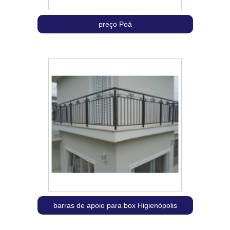
preço Poá
barras de apoio para box Higienópolis