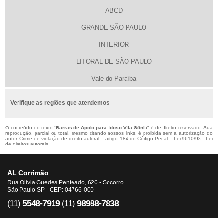
ABCD
GRANDE SÃO PAULO
INTERIOR
LITORAL DE SÃO PAULO
Vale do Paraíba
Verifique as regiões que atendemos
O conteúdo do texto "
Barras de Apoio para Idoso Vila Sônia
" é de direito reservado. Sua
reprodução, parcial ou total, mesmo citando nossos links, é proibida sem a autorização do
autor. Crime de violação de direito autoral – artigo 184 do Código Penal –
Lei 9610/98 - Lei
de direitos autorais
.
AL Corrimão
Rua Olívia Guedes Penteado, 626 - Socorro
São Paulo-SP - CEP: 04766-000
5548-7919
98988-7838
(11)
(11)