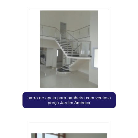
barra de apoio para banheiro com ventosa
preço Jardim América