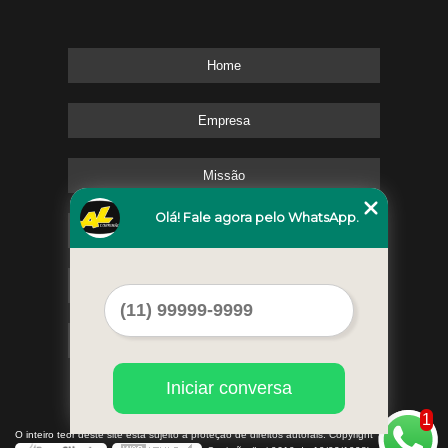
Home
Empresa
Missão
Olá! Fale agora pelo WhatsApp.
Serviços
Contato
Mapa do site
Iniciar conversa
1
©
O inteiro teor deste site está sujeito à proteção de direitos autorais. Copyright
AL