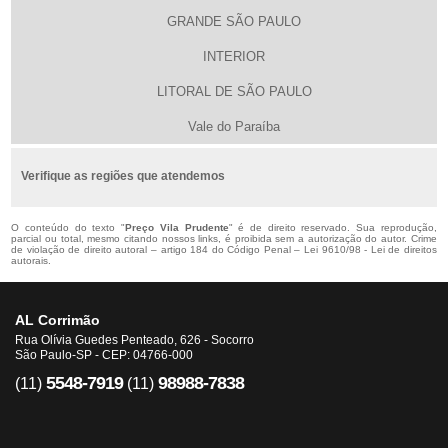
GRANDE SÃO PAULO
INTERIOR
LITORAL DE SÃO PAULO
Vale do Paraíba
Verifique as regiões que atendemos
O conteúdo do texto "
Preço Vila Prudente
" é de direito reservado. Sua reprodução,
parcial ou total, mesmo citando nossos links, é proibida sem a autorização do autor. Crime
de violação de direito autoral – artigo 184 do Código Penal –
Lei 9610/98 - Lei de direitos
autorais
.
AL Corrimão
Rua Olívia Guedes Penteado, 626 - Socorro
São Paulo-SP - CEP: 04766-000
5548-7919
98988-7838
(11)
(11)