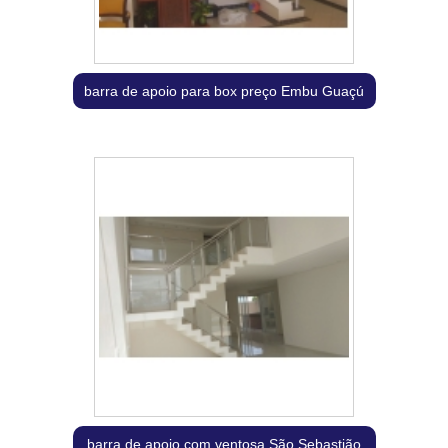
barra de apoio para box preço Embu Guaçú
barra de apoio com ventosa São Sebastião