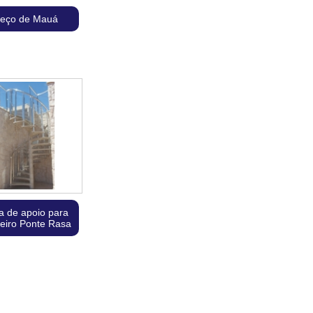
reço de Mauá
a de apoio para
eiro Ponte Rasa