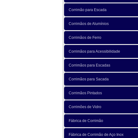
Corrimão para Escada
Corrimãos de Alumínios
Corrimãos de Ferro
Corrimãos para Acessibilidade
Corrimãos para Escadas
Corrimãos para Sacada
Corrimãos Pintados
Corrimões de Vidro
Fábrica de Corrimão
Fábrica de Corrimão de Aço Inox