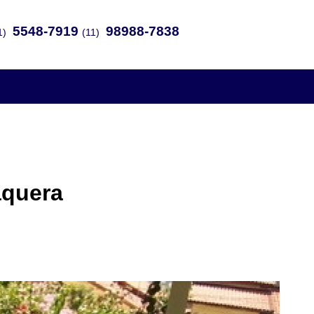
5548-7919
98988-7838
1)
(11)
aquera