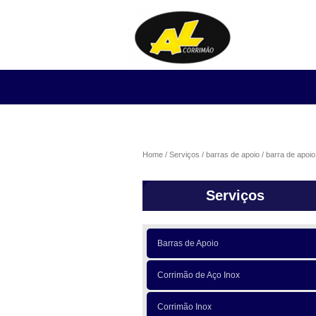
Home
Serviços
barras de apoio
barra de apoio
Serviços
Barras de Apoio
Corrimão de Aço Inox
Corrimão Inox