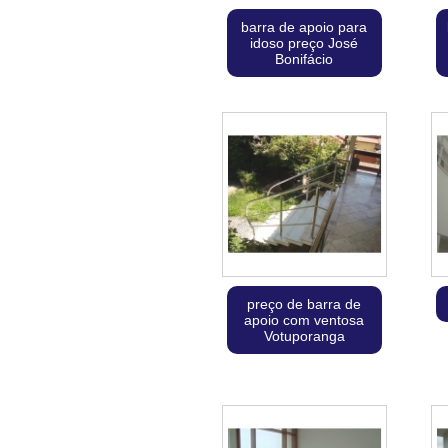
barra de apoio para
idoso preço José
Bonifácio
preço de barra de
apoio com ventosa
Votuporanga