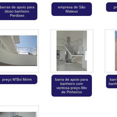
barras de apoio para
empresa de São
p
idoso banheiro
Mateus
Perdizes
preço M'Boi Mirim
barra de apoio para
barr
banheiro com
banh
ventosa preço Alto
de Pinheiros