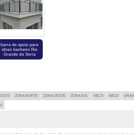
barra de apoio para
idoso banheiro Rio
Grande da Serra
LESTE
ZONA NORTE
ZONA OESTE
ZONA SUL
ABCD
ABCD
GRAN
ba