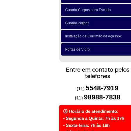
Guarda Corpos para Escada
Guarda-corpos
Instalação de Corrimão de Aço Inox
Portas de Vidro
Entre em contato pelos
telefones
5548-7919
(11)
98988-7838
(11)