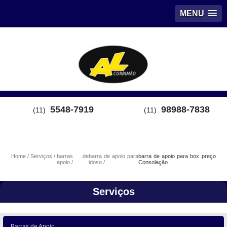
MENU
5548-7919
98988-7838
(11)
(11)
Home
Serviços
barras de
barra de apoio para
barra de apoio para box preço
apoio
idoso
Consolação
Serviços
Barras de Apoio