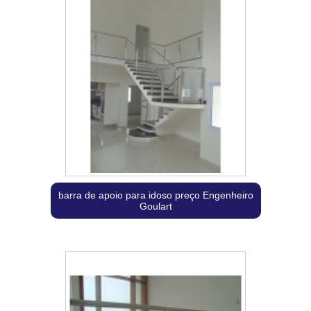
barra de apoio para idoso preço Engenheiro
Goulart