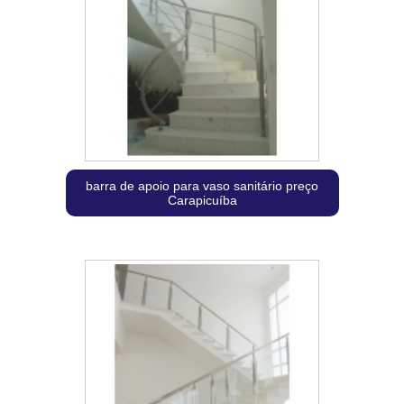
barra de apoio para vaso sanitário preço
Carapicuíba