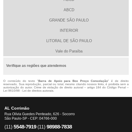
ABCD
GRANDE SÃO PAULO
INTERIOR
LITORAL DE SÃO PAULO
Vale do Paraíba
Verifique as regiões que atendemos
O conteúdo do texto "
Barra de Apoio para Box Preço Consolação
" é de direito
reservado. Sua reprodução, parcial ou total, mesmo citando nossos links, é proibida sem a
autorização do autor. Crime de violação de direito autoral – artigo 184 do Código Penal –
Lei 9610/98 - Lei de direitos autorais
.
AL Corrimão
Rua Olívia Guedes Penteado, 626 - Socorro
São Paulo-SP - CEP: 04766-000
5548-7919
98988-7838
(11)
(11)