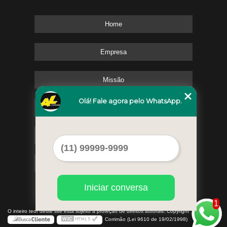
Home
Empresa
Missão
Olá! Fale agora pelo WhatsApp.
Serviços
Contato
Mapa do site
Iniciar conversa
1
©
O inteiro teor deste site está sujeito à proteção de direitos autorais. Copyright
AL
Corrimão (Lei 9610 de 19/02/1998)