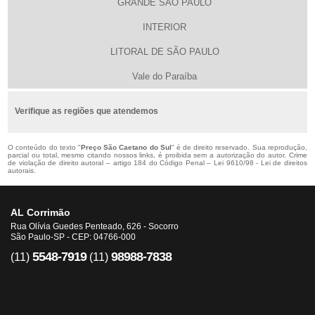
GRANDE SÃO PAULO
INTERIOR
LITORAL DE SÃO PAULO
Vale do Paraíba
Verifique as regiões que atendemos
O conteúdo do texto "
Preço São Caetano do Sul
" é de direito reservado. Sua reprodução,
parcial ou total, mesmo citando nossos links, é proibida sem a autorização do autor. Crime
de violação de direito autoral – artigo 184 do Código Penal –
Lei 9610/98 - Lei de direitos
autorais
.
AL Corrimão
Rua Olívia Guedes Penteado, 626 - Socorro
São Paulo-SP - CEP: 04766-000
5548-7919
98988-7838
(11)
(11)