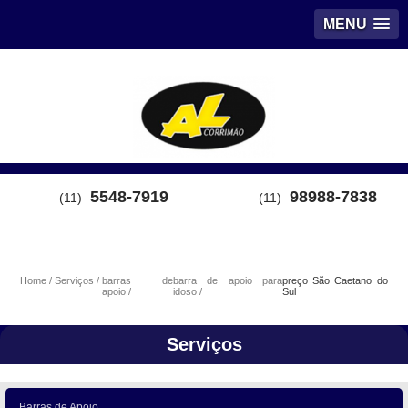
MENU
5548-7919
98988-7838
(11)
(11)
Home
Serviços
barras de
barra de apoio para
preço São Caetano do
apoio
idoso
Sul
Serviços
Barras de Apoio