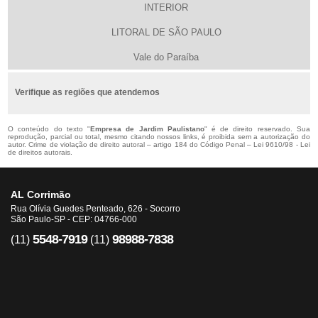
INTERIOR
LITORAL DE SÃO PAULO
Vale do Paraíba
Verifique as regiões que atendemos
O conteúdo do texto "
Empresa de Jardim Paulistano
" é de direito reservado. Sua
reprodução, parcial ou total, mesmo citando nossos links, é proibida sem a autorização do
autor. Crime de violação de direito autoral – artigo 184 do Código Penal –
Lei 9610/98 - Lei
de direitos autorais
.
AL Corrimão
Rua Olívia Guedes Penteado, 626 - Socorro
São Paulo-SP - CEP: 04766-000
5548-7919
98988-7838
(11)
(11)