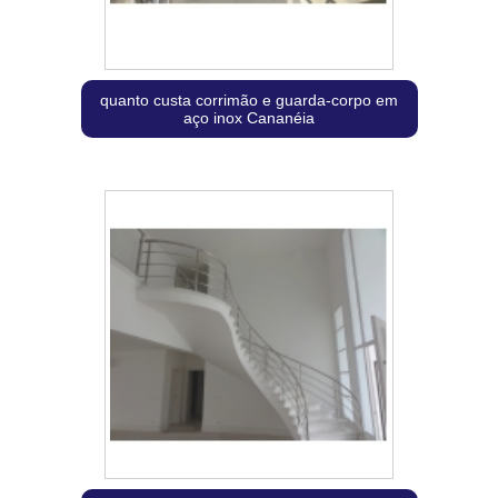
quanto custa corrimão e guarda-corpo em
aço inox Cananéia