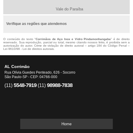
Vale do Paraíba
Verifique as regiões que atendemos
O conteúdo do texto "
Corrimãos de Aço Inox e Vidro Pindamonhangaba
" é de direito
reservado. Sua reprodução, parcial ou total, mesmo citando nossos links, é proibida sem a
autorização do autor. Crime de violação de direito autoral – artigo 184 do Código Penal –
Lei 9610/98 - Lei de direitos autorais
.
AL Corrimão
Rua Olívia Guedes Penteado, 626 - Socorro
São Paulo-SP - CEP: 04766-000
5548-7919
98988-7838
(11)
(11)
Home