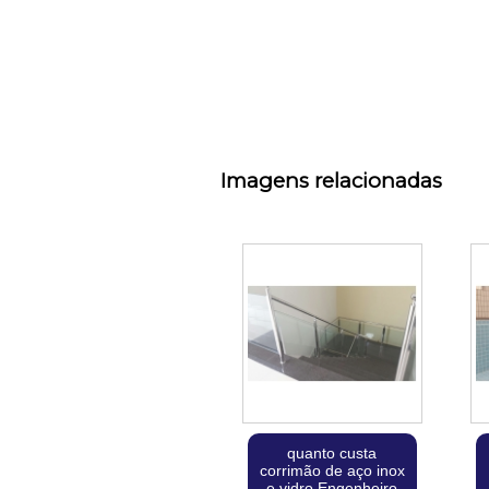
Imagens relacionadas
quanto custa
corrimão de aço inox
e vidro Engenheiro