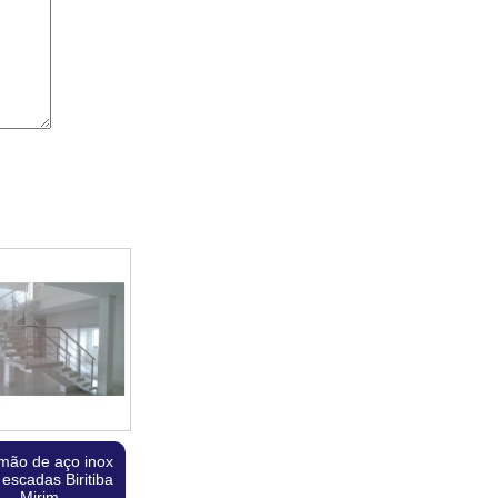
imão de aço inox
 escadas Biritiba
Mirim