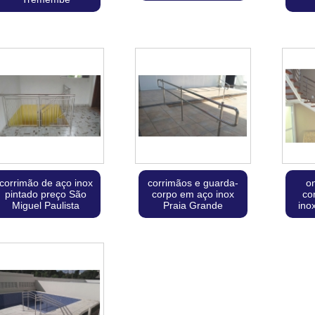
corrimão de aço inox
corrimãos e guarda-
o
pintado preço São
corpo em aço inox
co
Miguel Paulista
Praia Grande
ino