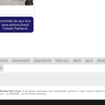
corrimão de aço inox
para piscina preço
Cidade Patriarca
LESTE
ZONA NORTE
ZONA OESTE
ZONA SUL
ABCD
ABCD
GRAN
ba
Medida Bela Vista
" é de direito reservado. Sua reprodução, parcial ou total, mesmo citando n
enal –
Lei 9610/98 - Lei de direitos autorais
.