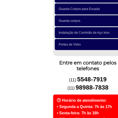
Guarda Corpos para Escada
Guarda-corpos
Instalação de Corrimão de Aço Inox
Portas de Vidro
Entre em contato pelos
telefones
5548-7919
(11)
98988-7838
(11)