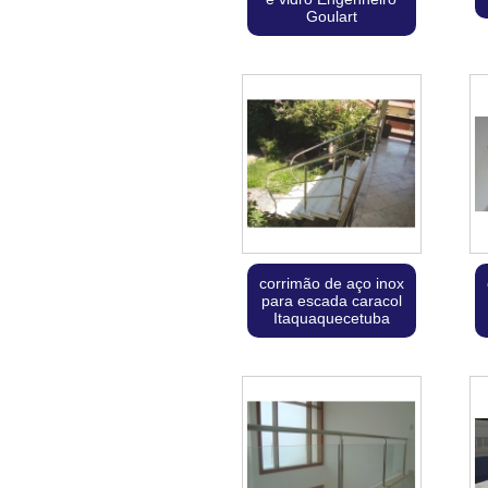
Goulart
corrimão de aço inox
para escada caracol
Itaquaquecetuba