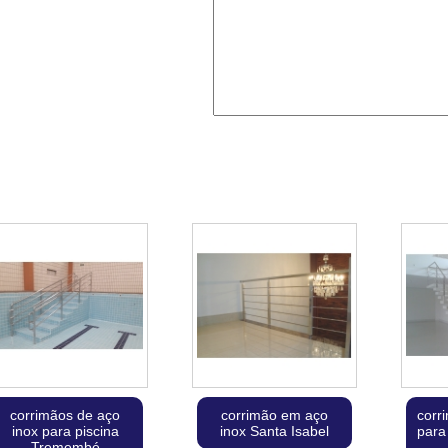
corrimãos de aço
corrimão em aço
corr
inox para piscina
inox Santa Isabel
para
Tremembé