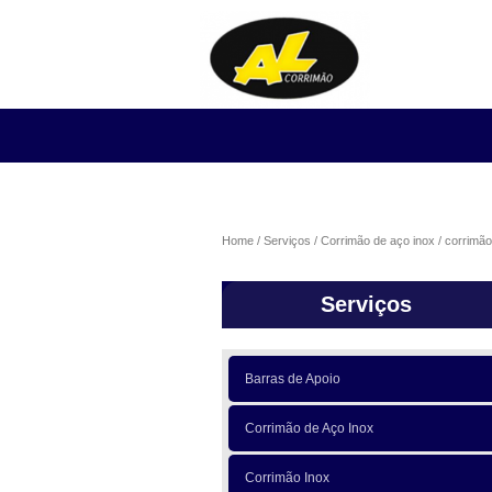
Home
Serviços
Corrimão de aço inox
corrimão
Serviços
Barras de Apoio
Corrimão de Aço Inox
Corrimão Inox