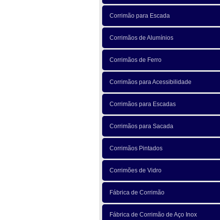
Corrimão para Escada
Corrimãos de Alumínios
Corrimãos de Ferro
Corrimãos para Acessibilidade
Corrimãos para Escadas
Corrimãos para Sacada
Corrimãos Pintados
Corrimões de Vidro
Fábrica de Corrimão
Fábrica de Corrimão de Aço Inox