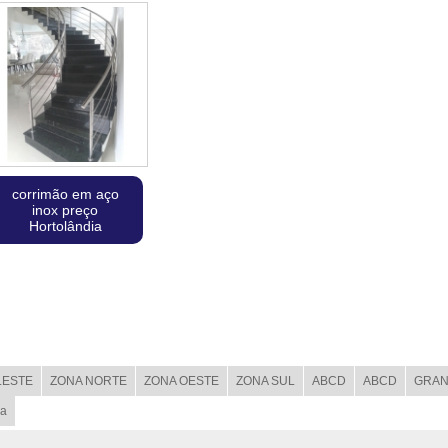
corrimão em aço
inox preço
Hortolândia
LESTE
ZONA NORTE
ZONA OESTE
ZONA SUL
ABCD
ABCD
GRAN
ba