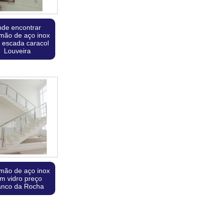
nde encontrar
imão de aço inox
 escada caracol
Louveira
imão de aço inox
m vidro preço
anco da Rocha