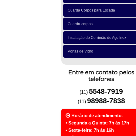
Guarda Corpos para Escada
Guarda-corpos
Instalação de Corrimão de Aço Inox
Portas de Vidro
Entre em contato pelos
telefones
5548-7919
(11)
98988-7838
(11)