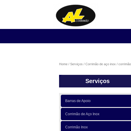
Home
Serviços
Corrimão de aço inox
corrimão
Serviços
Barras de Apoio
Corrimão de Aço Inox
Corrimão Inox