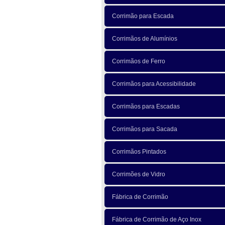
Corrimão para Escada
Corrimãos de Alumínios
Corrimãos de Ferro
Corrimãos para Acessibilidade
Corrimãos para Escadas
Corrimãos para Sacada
Corrimãos Pintados
Corrimões de Vidro
Fábrica de Corrimão
Fábrica de Corrimão de Aço Inox