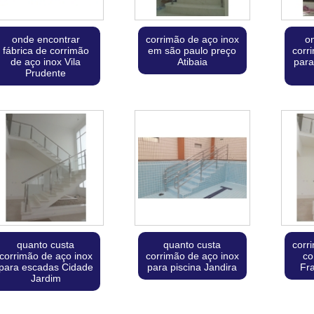
onde encontrar
corrimão de aço inox
o
fábrica de corrimão
em são paulo preço
corr
de aço inox Vila
Atibaia
para
Prudente
quanto custa
quanto custa
corr
corrimão de aço inox
corrimão de aço inox
co
para escadas Cidade
para piscina Jandira
Fr
Jardim