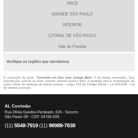
ABCD
GRANDE SÃO PAULO
INTERIOR
LITORAL DE SÃO PAULO
Vale do Paraíba
Verifique as regiões que atendemos
O conteúdo do texto "
Corrimão em Aço Inox Campo Belo
" é de direito reservado. Sua
reprodução, parcial ou total, mesmo citando nossos links, é proibida sem a autorização do
autor. Crime de violação de direito autoral – artigo 184 do Código Penal –
Lei 9610/98 - Lei
de direitos autorais
.
AL Corrimão
Rua Olívia Guedes Penteado, 626 - Socorro
São Paulo-SP - CEP: 04766-000
5548-7919
98988-7838
(11)
(11)