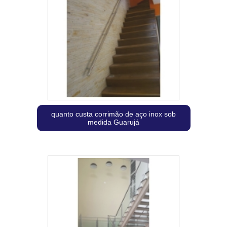
quanto custa corrimão de aço inox sob
medida Guarujá