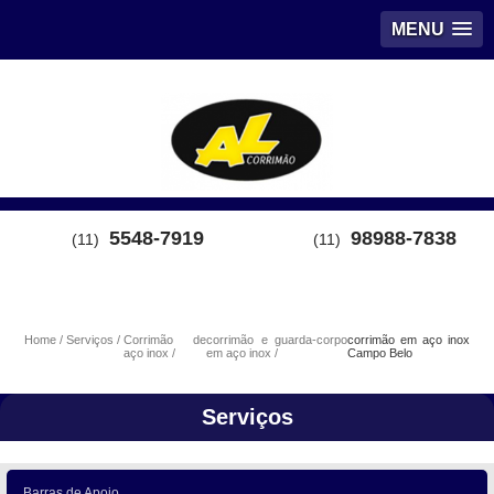
MENU
5548-7919
98988-7838
(11)
(11)
Home
Serviços
Corrimão de
corrimão e guarda-corpo
corrimão em aço inox
aço inox
em aço inox
Campo Belo
Serviços
Barras de Apoio