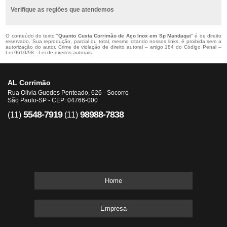
Verifique as regiões que atendemos
O conteúdo do texto "
Quanto Custa Corrimão de Aço Inox em Sp Mandaqui
" é de direito
reservado. Sua reprodução, parcial ou total, mesmo citando nossos links, é proibida sem a
autorização do autor. Crime de violação de direito autoral – artigo 184 do Código Penal –
Lei 9610/98 - Lei de direitos autorais
.
AL Corrimão
Rua Olívia Guedes Penteado, 626 - Socorro
São Paulo-SP - CEP: 04766-000
5548-7919
98988-7838
(11)
(11)
Home
Empresa