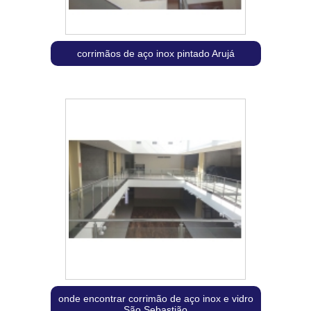
corrimãos de aço inox pintado Arujá
onde encontrar corrimão de aço inox e vidro
São Sebastião