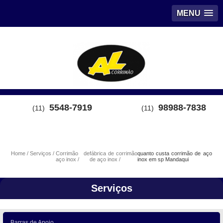
MENU
5548-7919
98988-7838
(11)
(11)
Home
Serviços
Corrimão de
fábrica de corrimão
quanto custa corrimão de aço
aço inox
de aço inox
inox em sp Mandaqui
Serviços
Barras de Apoio