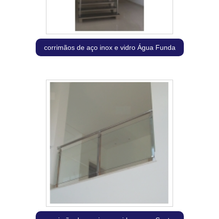
corrimãos de aço inox e vidro Água Funda