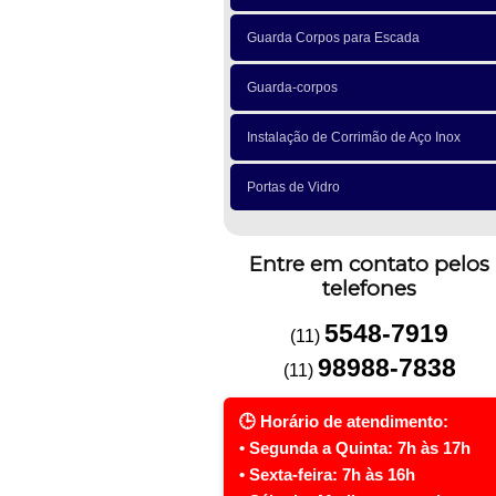
Guarda Corpos para Escada
Guarda-corpos
Instalação de Corrimão de Aço Inox
Portas de Vidro
Entre em contato pelos
telefones
5548-7919
(11)
98988-7838
(11)