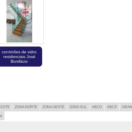
corrimões de vidro
residenciais José
Bonifácio
LESTE
ZONA NORTE
ZONA OESTE
ZONA SUL
ABCD
ABCD
GRAN
ba