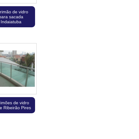
rimão de vidro
para sacada
Indaiatuba
rimões de vidro
e Ribeirão Pires