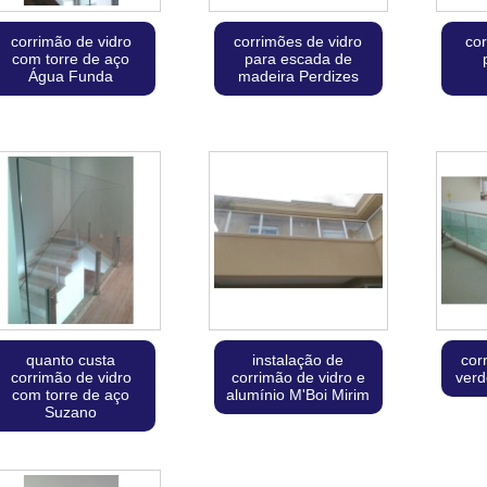
corrimão de vidro
corrimões de vidro
cor
com torre de aço
para escada de
Água Funda
madeira Perdizes
quanto custa
instalação de
cor
corrimão de vidro
corrimão de vidro e
verd
com torre de aço
alumínio M'Boi Mirim
Suzano