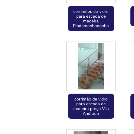
corrimões de vidro
para escada de
madeira
Pindamonhangaba
corrimão de vidro
para escada de
madeira preço Vila
Andrade