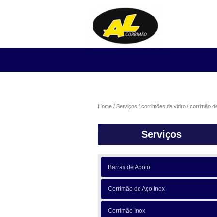
Home
Serviços
corrimões de vidro
corrimão d
Serviços
Barras de Apoio
Corrimão de Aço Inox
Corrimão Inox