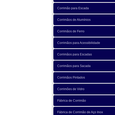
Corrimão para Escada
Corrimãos de Alumínios
Corrimãos de Ferro
Corrimãos para Acessibilidade
Corrimãos para Escadas
Corrimãos para Sacada
Corrimãos Pintados
Corrimões de Vidro
Fábrica de Corrimão
Fábrica de Corrimão de Aço Inox