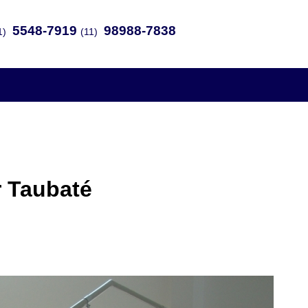
5548-7919
98988-7838
1)
(11)
r Taubaté