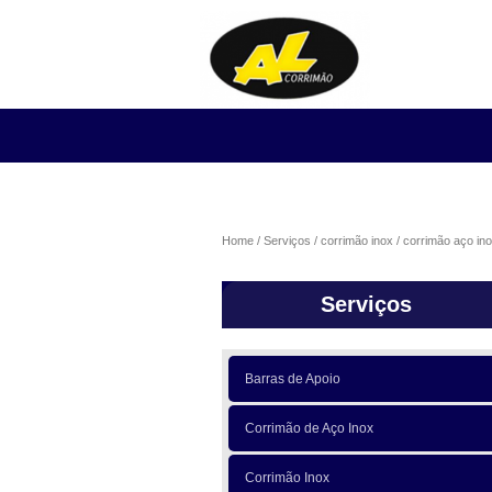
Home
Serviços
corrimão inox
corrimão aço in
Serviços
Barras de Apoio
Corrimão de Aço Inox
Corrimão Inox