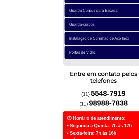
Guarda Corpos para Escada
Guarda-corpos
Instalação de Corrimão de Aço Inox
Portas de Vidro
Entre em contato pelos
telefones
5548-7919
(11)
98988-7838
(11)