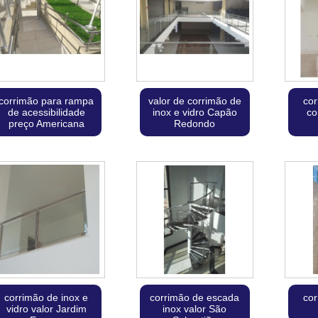
corrimão para rampa
valor de corrimão de
cor
de acessibilidade
inox e vidro Capão
co
preço Americana
Redondo
corrimão de inox e
corrimão de escada
cor
vidro valor Jardim
inox valor São