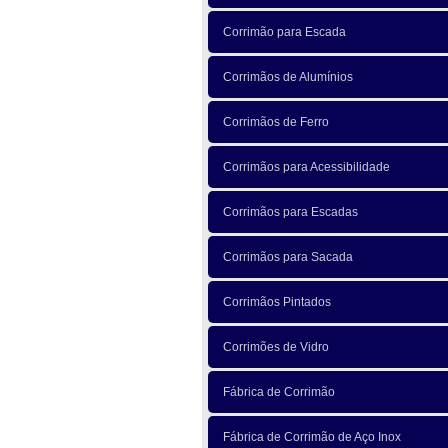
Corrimão para Escada
Corrimãos de Alumínios
Corrimãos de Ferro
Corrimãos para Acessibilidade
Corrimãos para Escadas
Corrimãos para Sacada
Corrimãos Pintados
Corrimões de Vidro
Fábrica de Corrimão
Fábrica de Corrimão de Aço Inox