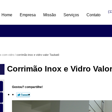
(1
Home
Empresa
Missão
Serviços
Contato
ox com vidro
corrimão inox e vidro valor Taubaté
Corrimão Inox e Vidro Valo
Gostou? compartilhe!