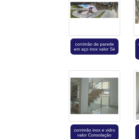
corrimão de parede
em aço inox valor Sé
corrimão inox e vidro
valor Consolação