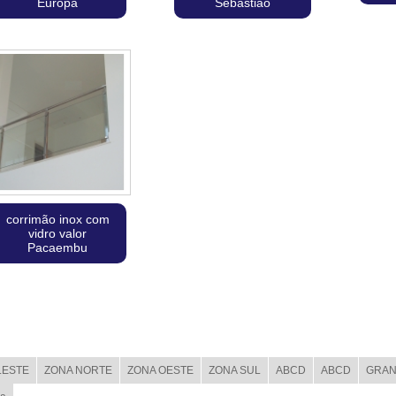
Europa
Sebastião
corrimão inox com
vidro valor
Pacaembu
LESTE
ZONA NORTE
ZONA OESTE
ZONA SUL
ABCD
ABCD
GRAN