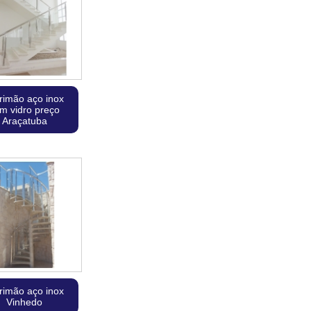
rimão aço inox
m vidro preço
Araçatuba
rimão aço inox
Vinhedo