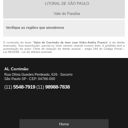
LITORAL DE SÃO PAULO
Vale do Paraíba
Verifique as regiões que atendemos
O conteúdo do texto "
Valor de Corrimão de Inox com Vidro Anália Franco
" é de direito
reservado. Sua reprodução, parcial ou total, mesmo citando nossos links, é proibida sem a
autorização do autor. Crime de violação de direito autoral – artigo 184 do Código Penal –
Lei 9610/98 - Lei de direitos autorais
.
AL Corrimão
Rua Olívia Guedes Penteado, 626 - Socorro
São Paulo-SP - CEP: 04766-000
5548-7919
98988-7838
(11)
(11)
Home