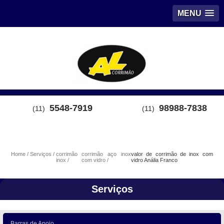
MENU
5548-7919
98988-7838
(11)
(11)
Home
Serviços
corrimão
corrimão aço inox
valor de corrimão de inox com
inox
com vidro
vidro Anália Franco
Serviços
Barras de Apoio