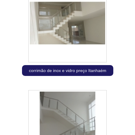
corrimão de inox e vidro preço Itanhaém