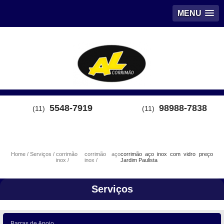
MENU
5548-7919
98988-7838
(11)
(11)
Home
Serviços
corrimão
corrimão aço
corrimão aço inox com vidro preço
inox
inox
Jardim Paulista
Serviços
Barras de Apoio