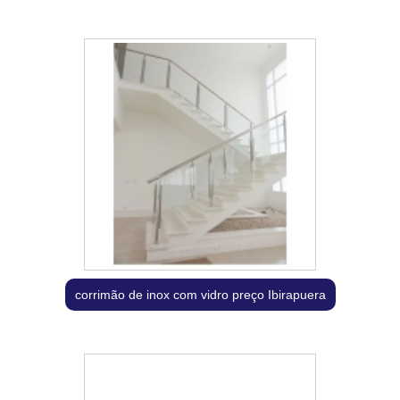
corrimão de inox com vidro preço Ibirapuera