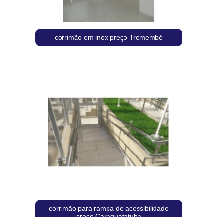
corrimão em inox preço Tremembé
corrimão para rampa de acessibilidade
preço Caraguatatuba