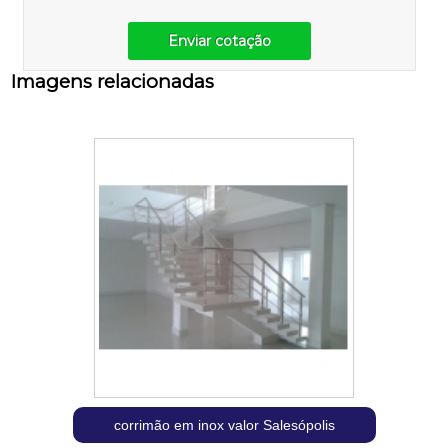
Enviar cotação
Imagens relacionadas
corrimão em inox valor Salesópolis