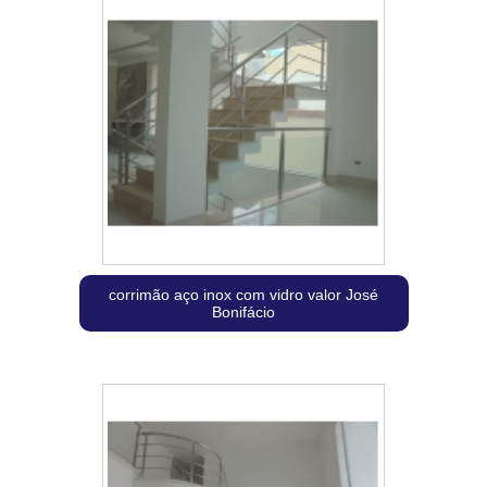
corrimão aço inox com vidro valor José
Bonifácio