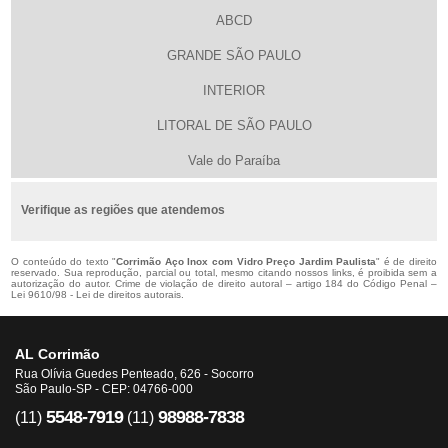
ABCD
GRANDE SÃO PAULO
INTERIOR
LITORAL DE SÃO PAULO
Vale do Paraíba
Verifique as regiões que atendemos
O conteúdo do texto "
Corrimão Aço Inox com Vidro Preço Jardim Paulista
" é de direito
reservado. Sua reprodução, parcial ou total, mesmo citando nossos links, é proibida sem a
autorização do autor. Crime de violação de direito autoral – artigo 184 do Código Penal –
Lei 9610/98 - Lei de direitos autorais
.
AL Corrimão
Rua Olívia Guedes Penteado, 626 - Socorro
São Paulo-SP - CEP: 04766-000
5548-7919
98988-7838
(11)
(11)