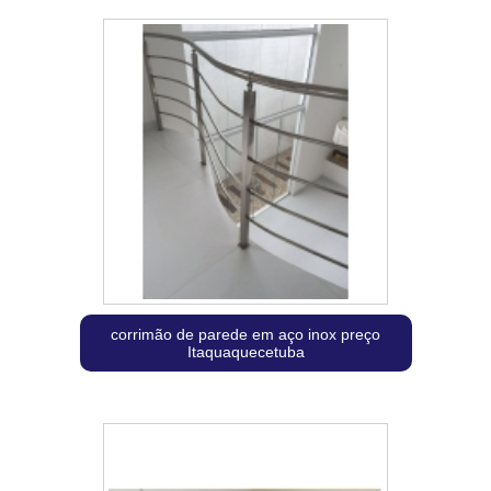
corrimão de parede em aço inox preço
Itaquaquecetuba