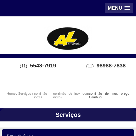
MENU
5548-7919
98988-7838
(11)
(11)
Home
Serviços
corrimão
corrimão de inox com
corrimão de inox preço
inox
vidro
Cambuci
Serviços
Barras de Apoio