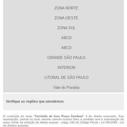
ZONA NORTE
ZONA OESTE
ZONA SUL
ABCD
ABCD
GRANDE SÃO PAULO
INTERIOR
LITORAL DE SÃO PAULO
Vale do Paraíba
Verifique as regiões que atendemos
O conteúdo do texto "
Corrimão de Inox Preço Cambuci
" é de direito reservado. Sua
reprodução, parcial ou total, mesmo citando nossos links, é proibida sem a autorização do
autor. Crime de violação de direito autoral – artigo 184 do Código Penal –
Lei 9610/98 - Lei
de direitos autorais
.