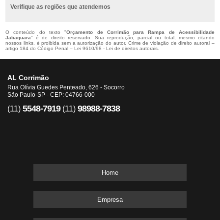
Verifique as regiões que atendemos
O conteúdo do texto "
Orçamento de Corrimão para Rampa de Acessibilidade
Jabaquara
" é de direito reservado. Sua reprodução, parcial ou total, mesmo citando
nossos links, é proibida sem a autorização do autor. Crime de violação de direito autoral –
artigo 184 do Código Penal –
Lei 9610/98 - Lei de direitos autorais
.
AL Corrimão
Rua Olívia Guedes Penteado, 626 - Socorro
São Paulo-SP - CEP: 04766-000
5548-7919
98988-7838
(11)
(11)
Home
Empresa