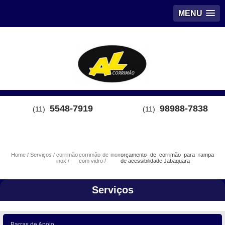
MENU
5548-7919
98988-7838
(11)
(11)
Home
Serviços
corrimão
corrimão de inox
orçamento de corrimão para rampa
inox
com vidro
de acessibilidade Jabaquara
Serviços
Barras de Apoio