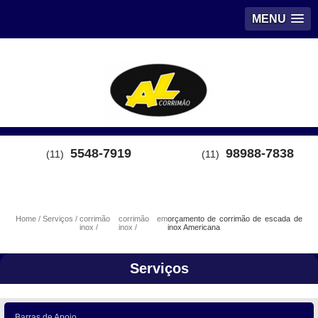
MENU
5548-7919
98988-7838
(11)
(11)
Home
Serviços
corrimão
corrimão em
orçamento de corrimão de escada de
inox
inox
inox Americana
Serviços
Barras de Apoio