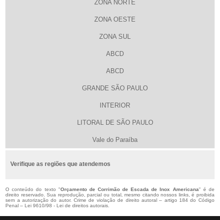
ZONA NORTE
ZONA OESTE
ZONA SUL
ABCD
ABCD
GRANDE SÃO PAULO
INTERIOR
LITORAL DE SÃO PAULO
Vale do Paraíba
Verifique as regiões que atendemos
O conteúdo do texto "
Orçamento de Corrimão de Escada de Inox Americana
" é de
direito reservado. Sua reprodução, parcial ou total, mesmo citando nossos links, é proibida
sem a autorização do autor. Crime de violação de direito autoral – artigo 184 do Código
Penal –
Lei 9610/98 - Lei de direitos autorais
.