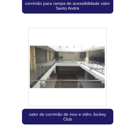
corrimão para rampa de acessibilidade valor
Santo André
valor de corrimão de inox e vidro Jockey
Club