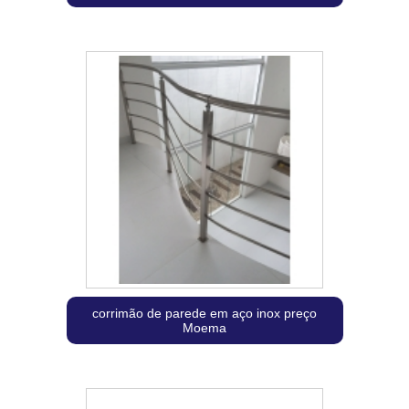
corrimão de parede em aço inox preço
Moema