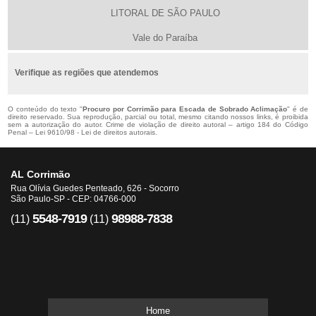
LITORAL DE SÃO PAULO
Vale do Paraíba
Verifique as regiões que atendemos
O conteúdo do texto "
Procuro por Corrimão para Escada de Sobrado Aclimação
" é de
direito reservado. Sua reprodução, parcial ou total, mesmo citando nossos links, é proibida
sem a autorização do autor. Crime de violação de direito autoral – artigo 184 do Código
Penal –
Lei 9610/98 - Lei de direitos autorais
.
AL Corrimão
Rua Olívia Guedes Penteado, 626 - Socorro
São Paulo-SP - CEP: 04766-000
5548-7919
98988-7838
(11)
(11)
Home