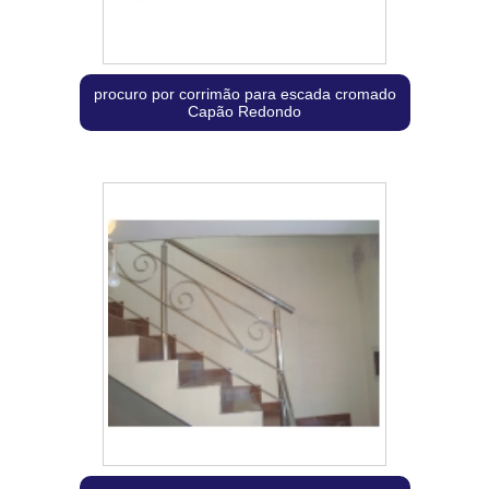
procuro por corrimão para escada cromado
Capão Redondo