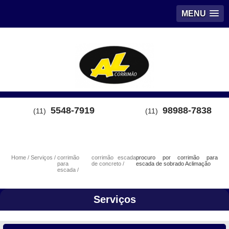
MENU
5548-7919
98988-7838
(11)
(11)
Home
Serviços
corrimão
corrimão escada
procuro por corrimão para
para
de concreto
escada de sobrado Aclimação
escada
Serviços