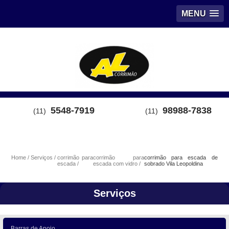
MENU
5548-7919
98988-7838
(11)
(11)
Home
Serviços
corrimão para
corrimão para
corrimão para escada de
escada
escada com vidro
sobrado Vila Leopoldina
Serviços
Barras de Apoio