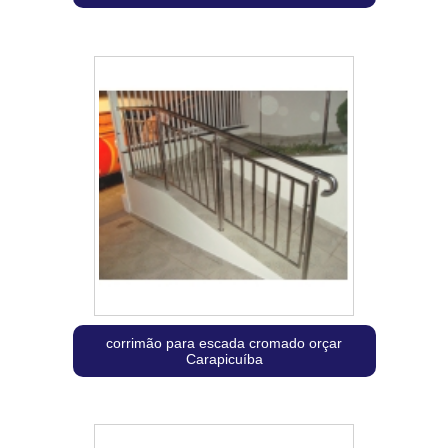
corrimão para escada cromado orçar
Carapicuíba