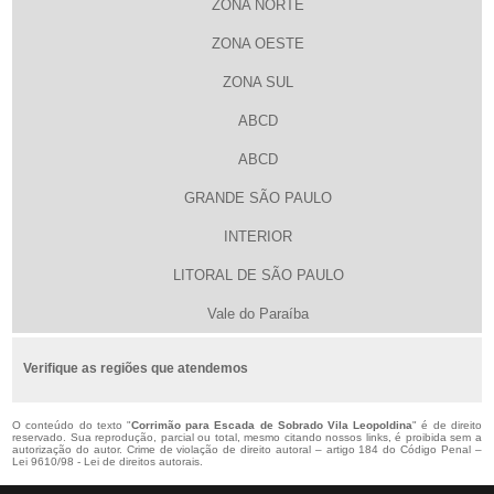
ZONA NORTE
ZONA OESTE
ZONA SUL
ABCD
ABCD
GRANDE SÃO PAULO
INTERIOR
LITORAL DE SÃO PAULO
Vale do Paraíba
Verifique as regiões que atendemos
O conteúdo do texto "
Corrimão para Escada de Sobrado Vila Leopoldina
" é de direito
reservado. Sua reprodução, parcial ou total, mesmo citando nossos links, é proibida sem a
autorização do autor. Crime de violação de direito autoral – artigo 184 do Código Penal –
Lei 9610/98 - Lei de direitos autorais
.