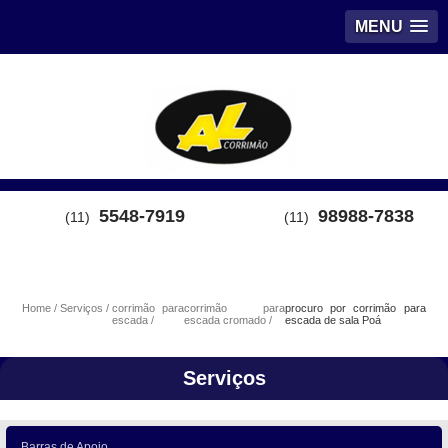
MENU
5548-7919
98988-7838
(11)
(11)
Home
Serviços
corrimão para
corrimão para
procuro por corrimão para
escada
escada cromado
escada de sala Poá
Serviços
Barras de Apoio