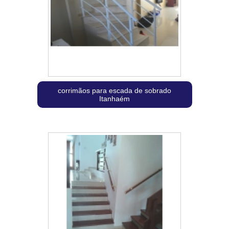
corrimãos para escada de sobrado
Itanhaém