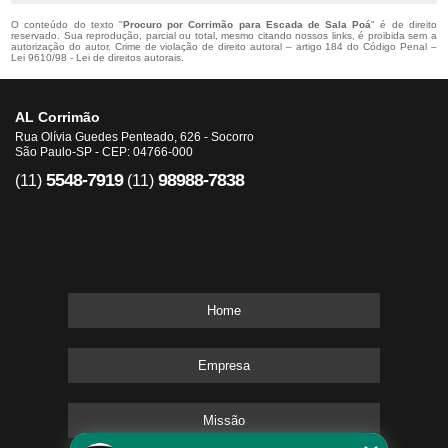
O conteúdo do texto "
Procuro por Corrimão para Escada de Sala Poá
" é de direito
reservado. Sua reprodução, parcial ou total, mesmo citando nossos links, é proibida sem a
autorização do autor. Crime de violação de direito autoral – artigo 184 do Código Penal –
Lei 9610/98 - Lei de direitos autorais
.
AL Corrimão
Rua Olívia Guedes Penteado, 626 - Socorro
São Paulo-SP - CEP: 04766-000
5548-7919
98988-7838
(11)
(11)
Home
Empresa
Missão