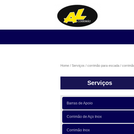
Home
Serviços
corrimão para escada
corrimã
Serviços
Barras de Apoio
Corrimão de Aço Inox
Corrimão Inox