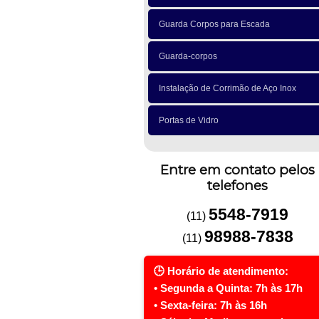
Guarda Corpos para Escada
Guarda-corpos
Instalação de Corrimão de Aço Inox
Portas de Vidro
Entre em contato pelos
telefones
5548-7919
(11)
98988-7838
(11)