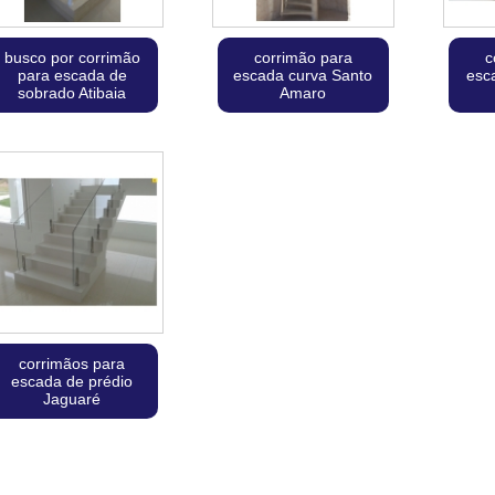
busco por corrimão
corrimão para
c
para escada de
escada curva Santo
esc
sobrado Atibaia
Amaro
corrimãos para
escada de prédio
Jaguaré