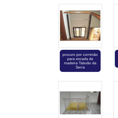
procuro por corrimão
para escada de
madeira Taboão da
Serra