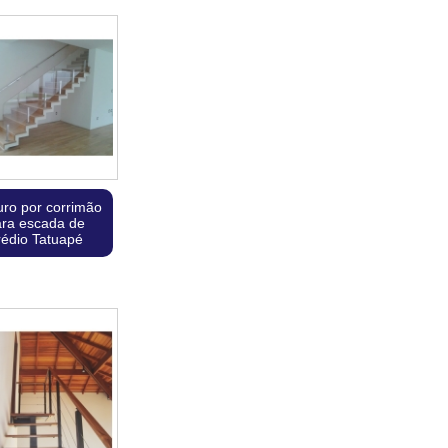
uro por corrimão
ra escada de
rédio Tatuapé