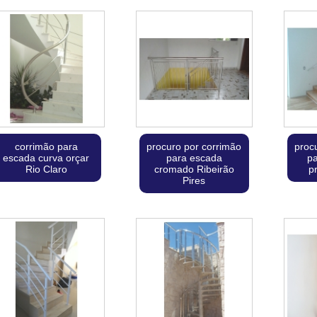
corrimão para
procuro por corrimão
proc
escada curva orçar
para escada
pa
Rio Claro
cromado Ribeirão
p
Pires