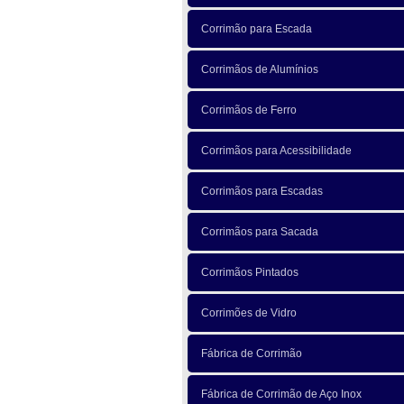
Corrimão para Escada
Corrimãos de Alumínios
Corrimãos de Ferro
Corrimãos para Acessibilidade
Corrimãos para Escadas
Corrimãos para Sacada
Corrimãos Pintados
Corrimões de Vidro
Fábrica de Corrimão
Fábrica de Corrimão de Aço Inox