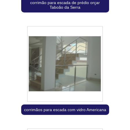
corrimão para escada de prédio orçar
Taboão da Serra
corrimãos para escada com vidro Americana