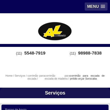
MENU
5548-7919
98988-7838
(11)
(11)
Home
Serviços
corrimão para
corrimão para
corrimão para escada de
escada
escada de madeira
prédio orçar Sorocaba
Serviços
Barras de Apoio