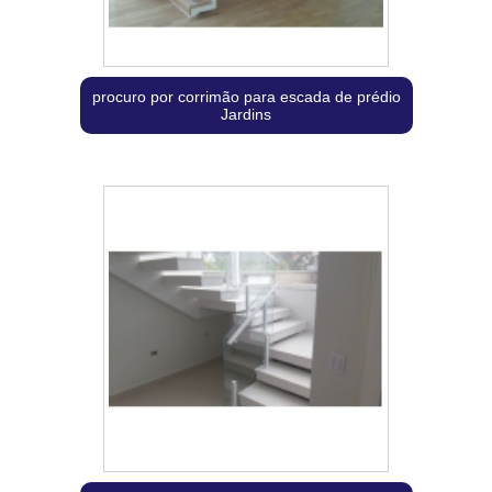
procuro por corrimão para escada de prédio
Jardins