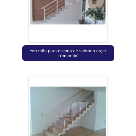
corrimão para escada de sobrado orçar
Tremembé