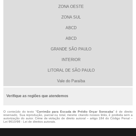
ZONA OESTE
ZONA SUL
ABCD
ABCD
GRANDE SÃO PAULO
INTERIOR
LITORAL DE SÃO PAULO
Vale do Paraíba
Verifique as regiões que atendemos
O conteúdo do texto "
Corrimão para Escada de Prédio Orçar Sorocaba
" é de direito
reservado. Sua reprodução, parcial ou total, mesmo citando nossos links, é proibida sem a
autorização do autor. Crime de violação de direito autoral – artigo 184 do Código Penal –
Lei 9610/98 - Lei de direitos autorais
.