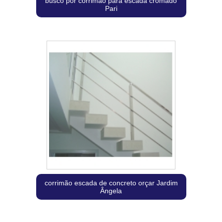
busco por corrimão para escada cromado
Pari
corrimão escada de concreto orçar Jardim
Ângela