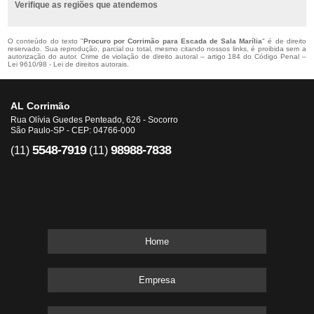
Verifique as regiões que atendemos
O conteúdo do texto "
Procuro por Corrimão para Escada de Sala Marília
" é de direito
reservado. Sua reprodução, parcial ou total, mesmo citando nossos links, é proibida sem a
autorização do autor. Crime de violação de direito autoral – artigo 184 do Código Penal –
Lei 9610/98 - Lei de direitos autorais
.
AL Corrimão
Rua Olívia Guedes Penteado, 626 - Socorro
São Paulo-SP - CEP: 04766-000
5548-7919
98988-7838
(11)
(11)
Home
Empresa