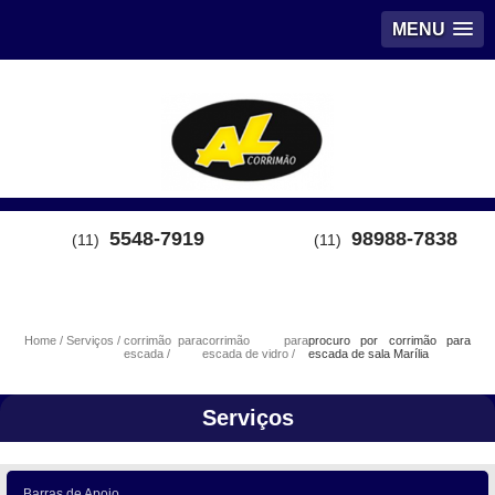
MENU
5548-7919
98988-7838
(11)
(11)
Home
Serviços
corrimão para
corrimão para
procuro por corrimão para
escada
escada de vidro
escada de sala Marília
Serviços
Barras de Apoio