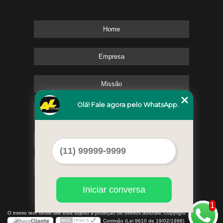
Home
Empresa
Missão
Olá! Fale agora pelo WhatsApp.
Serviços
Contato
Mapa do site
Iniciar conversa
1
©
O inteiro teor deste site está sujeito à proteção de direitos autorais. Copyright
AL
Corrimão (Lei 9610 de 19/02/1998)