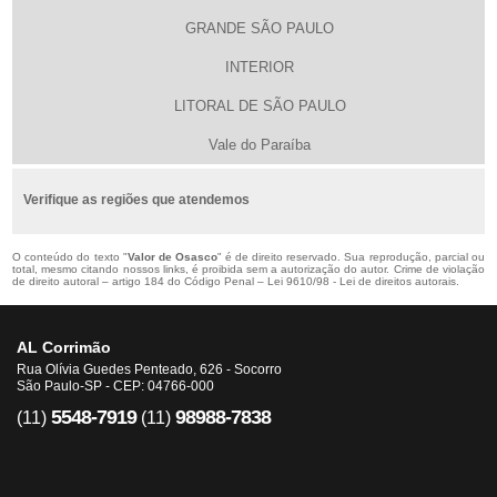
GRANDE SÃO PAULO
INTERIOR
LITORAL DE SÃO PAULO
Vale do Paraíba
Verifique as regiões que atendemos
O conteúdo do texto "
Valor de Osasco
" é de direito reservado. Sua reprodução, parcial ou
total, mesmo citando nossos links, é proibida sem a autorização do autor. Crime de violação
de direito autoral – artigo 184 do Código Penal –
Lei 9610/98 - Lei de direitos autorais
.
AL Corrimão
Rua Olívia Guedes Penteado, 626 - Socorro
São Paulo-SP - CEP: 04766-000
5548-7919
98988-7838
(11)
(11)