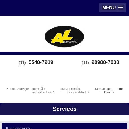
MENU
5548-7919
98988-7838
(11)
(11)
Home
Serviços
corrimãos para
corrimão rampa
valor de
acessibilidade
acessibilidade
Osasco
Serviços
Barras de Apoio