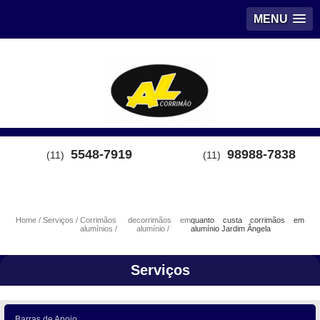
MENU
5548-7919
98988-7838
(11)
(11)
Home
Serviços
Corrimãos de
corrimãos em
quanto custa corrimãos em
alumínios
alumínio
alumínio Jardim Ângela
Serviços
Barras de Apoio