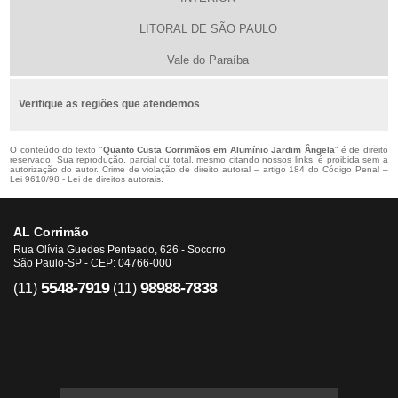
LITORAL DE SÃO PAULO
Vale do Paraíba
Verifique as regiões que atendemos
O conteúdo do texto "
Quanto Custa Corrimãos em Alumínio Jardim Ângela
" é de direito
reservado. Sua reprodução, parcial ou total, mesmo citando nossos links, é proibida sem a
autorização do autor. Crime de violação de direito autoral – artigo 184 do Código Penal –
Lei 9610/98 - Lei de direitos autorais
.
AL Corrimão
Rua Olívia Guedes Penteado, 626 - Socorro
São Paulo-SP - CEP: 04766-000
5548-7919
98988-7838
(11)
(11)