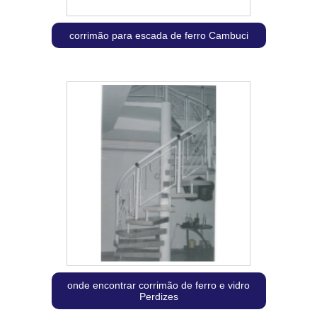
corrimão para escada de ferro Cambuci
onde encontrar corrimão de ferro e vidro
Perdizes