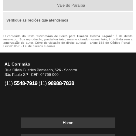
Vale do Paraíba
Verifique as regiões que atendemos
O conteúdo do texto "
Corrimãos de Ferro para Escada Interna Jaçanã
" é de direito
reservado. Sua reprodução, parcial ou total, mesmo citando nossos links, é proibida sem a
autorização do autor. Crime de violação de direito autoral – artigo 184 do Código Penal –
Lei 9610/98 - Lei de direitos autorais
.
AL Corrimão
Rua Olívia Guedes Penteado, 626 - Socorro
São Paulo-SP - CEP: 04766-000
5548-7919
98988-7838
(11)
(11)
Home