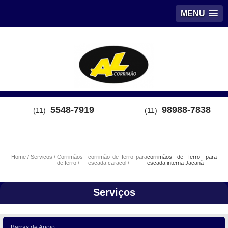
MENU
5548-7919
98988-7838
(11)
(11)
Home
Serviços
Corrimãos
corrimão de ferro para
corrimãos de ferro para
de ferro
escada caracol
escada interna Jaçanã
Serviços
Barras de Apoio