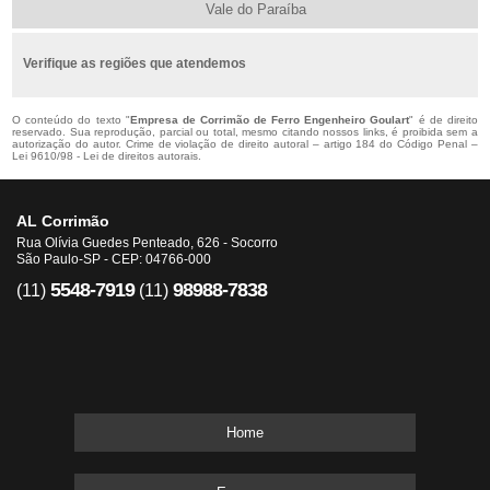
Vale do Paraíba
Verifique as regiões que atendemos
O conteúdo do texto "
Empresa de Corrimão de Ferro Engenheiro Goulart
" é de direito
reservado. Sua reprodução, parcial ou total, mesmo citando nossos links, é proibida sem a
autorização do autor. Crime de violação de direito autoral – artigo 184 do Código Penal –
Lei 9610/98 - Lei de direitos autorais
.
AL Corrimão
Rua Olívia Guedes Penteado, 626 - Socorro
São Paulo-SP - CEP: 04766-000
5548-7919
98988-7838
(11)
(11)
Home