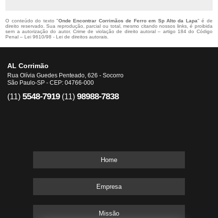
O conteúdo do texto "
Onde Encontrar Corrimãos de Ferro em Sp Alto da Lapa
" é de
direito reservado. Sua reprodução, parcial ou total, mesmo citando nossos links, é proibida
sem a autorização do autor. Crime de violação de direito autoral – artigo 184 do Código
Penal –
Lei 9610/98 - Lei de direitos autorais
.
AL Corrimão
Rua Olívia Guedes Penteado, 626 - Socorro
São Paulo-SP - CEP: 04766-000
5548-7919
98988-7838
(11)
(11)
Home
Empresa
Missão