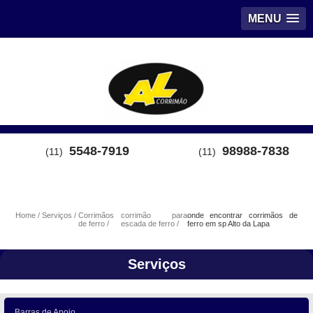
MENU
5548-7919
98988-7838
(11)
(11)
Home
Serviços
Corrimãos
corrimão para
onde encontrar corrimãos de
de ferro
escada de ferro
ferro em sp Alto da Lapa
Serviços
Barras de Apoio