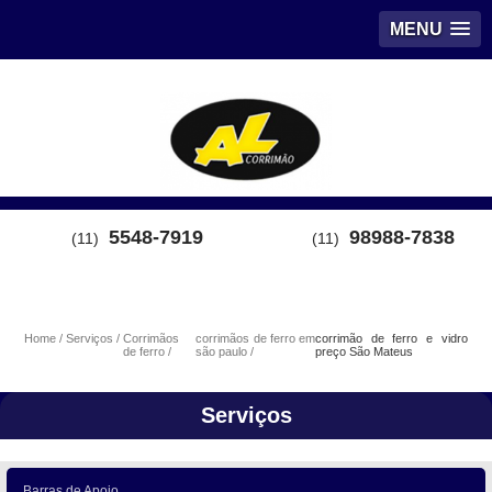
MENU
5548-7919
98988-7838
(11)
(11)
Home
Serviços
Corrimãos
corrimãos de ferro em
corrimão de ferro e vidro
de ferro
são paulo
preço São Mateus
Serviços
Barras de Apoio