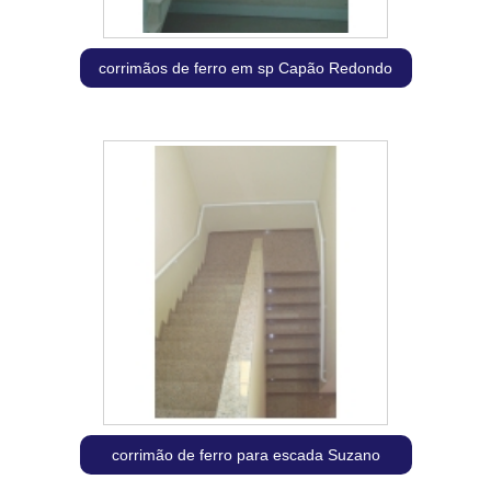
corrimãos de ferro em sp Capão Redondo
corrimão de ferro para escada Suzano