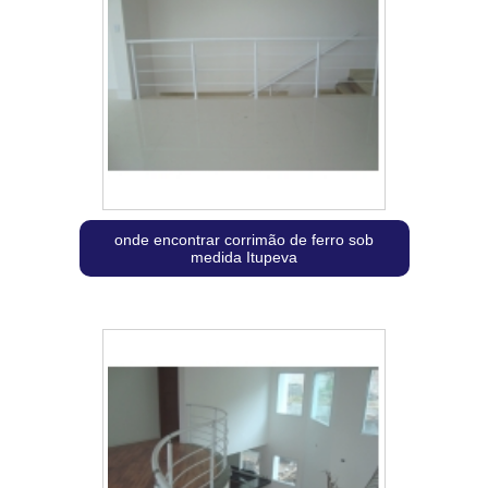
onde encontrar corrimão de ferro sob
medida Itupeva