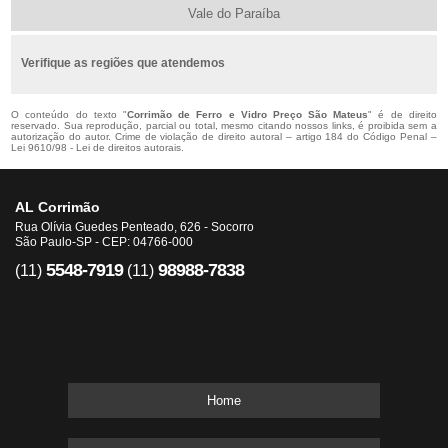
Vale do Paraíba
Verifique as regiões que atendemos
O conteúdo do texto "
Corrimão de Ferro e Vidro Preço São Mateus
" é de direito
reservado. Sua reprodução, parcial ou total, mesmo citando nossos links, é proibida sem a
autorização do autor. Crime de violação de direito autoral – artigo 184 do Código Penal –
Lei 9610/98 - Lei de direitos autorais
.
AL Corrimão
Rua Olívia Guedes Penteado, 626 - Socorro
São Paulo-SP - CEP: 04766-000
5548-7919
98988-7838
(11)
(11)
Home