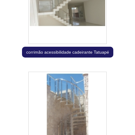
corrimão acessibilidade cadeirante Tatuapé