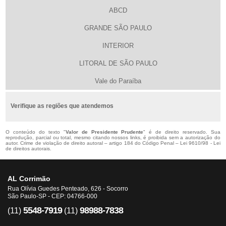
ABCD
GRANDE SÃO PAULO
INTERIOR
LITORAL DE SÃO PAULO
Vale do Paraíba
Verifique as regiões que atendemos
O conteúdo do texto "
Valor de Presidente Prudente
" é de direito reservado. Sua
reprodução, parcial ou total, mesmo citando nossos links, é proibida sem a autorização do
autor. Crime de violação de direito autoral – artigo 184 do Código Penal –
Lei 9610/98 - Lei
de direitos autorais
.
AL Corrimão
Rua Olívia Guedes Penteado, 626 - Socorro
São Paulo-SP - CEP: 04766-000
5548-7919
98988-7838
(11)
(11)