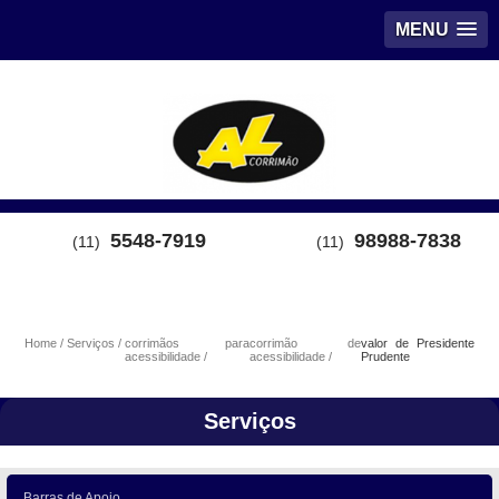
MENU
5548-7919
98988-7838
(11)
(11)
Home
Serviços
corrimãos para
corrimão de
valor de Presidente
acessibilidade
acessibilidade
Prudente
Serviços
Barras de Apoio