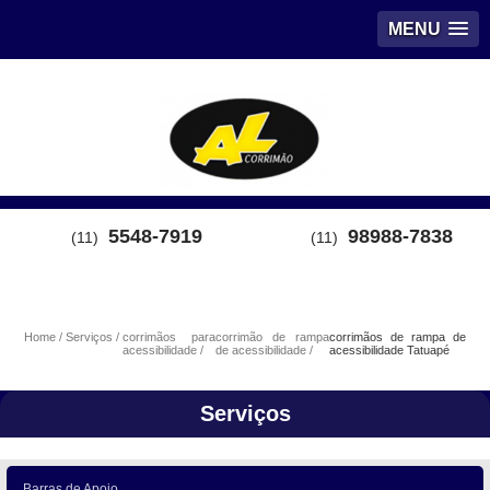
MENU
5548-7919
98988-7838
(11)
(11)
Home
Serviços
corrimãos para
corrimão de rampa
corrimãos de rampa de
acessibilidade
de acessibilidade
acessibilidade Tatuapé
Serviços
Barras de Apoio