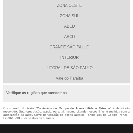
ZONA OESTE
ZONA SUL
ABCD
ABCD
GRANDE SÃO PAULO
INTERIOR
LITORAL DE SÃO PAULO
Vale do Paraíba
Verifique as regiões que atendemos
O conteúdo do texto "
Corrimãos de Rampa de Acessibilidade Tatuapé
" é de direito
reservado. Sua reprodução, parcial ou total, mesmo citando nossos links, é proibida sem a
autorização do autor. Crime de violação de direito autoral – artigo 184 do Código Penal –
Lei 9610/98 - Lei de direitos autorais
.