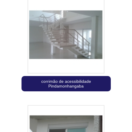
corrimão de acessibilidade
Pindamonhangaba