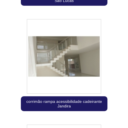
São Lucas
corrimão rampa acessibilidade cadeirante
Jandira