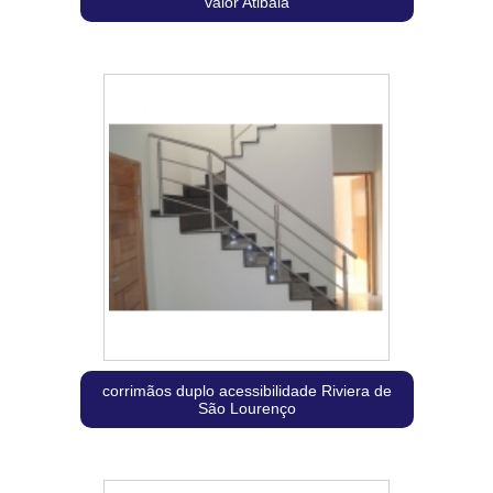
valor Atibaia
corrimãos duplo acessibilidade Riviera de
São Lourenço