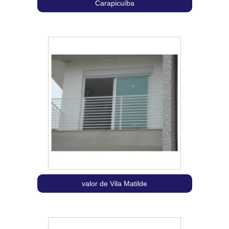
Carapicuíba
valor de Vila Matilde