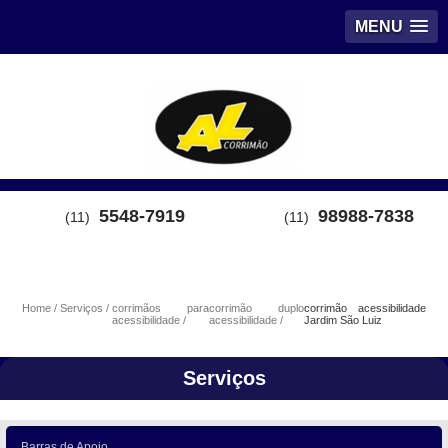
MENU
5548-7919
98988-7838
(11)
(11)
Home
Serviços
corrimãos para
corrimão duplo
corrimão acessibilidade
acessibilidade
acessibilidade
Jardim São Luiz
Serviços
Barras de Apoio