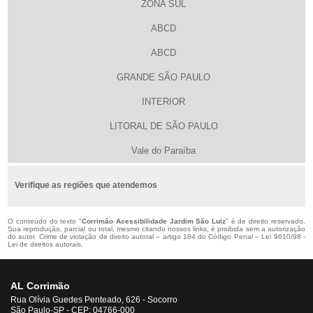
ZONA SUL
ABCD
ABCD
GRANDE SÃO PAULO
INTERIOR
LITORAL DE SÃO PAULO
Vale do Paraíba
Verifique as regiões que atendemos
O conteúdo do texto "
Corrimão Acessibilidade Jardim São Luiz
" é de direito reservado.
Sua reprodução, parcial ou total, mesmo citando nossos links, é proibida sem a autorização
do autor. Crime de violação de direito autoral – artigo 184 do Código Penal –
Lei 9610/98 -
Lei de direitos autorais
.
AL Corrimão
Rua Olívia Guedes Penteado, 626 - Socorro
São Paulo-SP - CEP: 04766-000