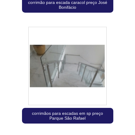
corrimão para escada caracol preço José
Bonifácio
corrimãos para escadas em sp preço
Parque São Rafael