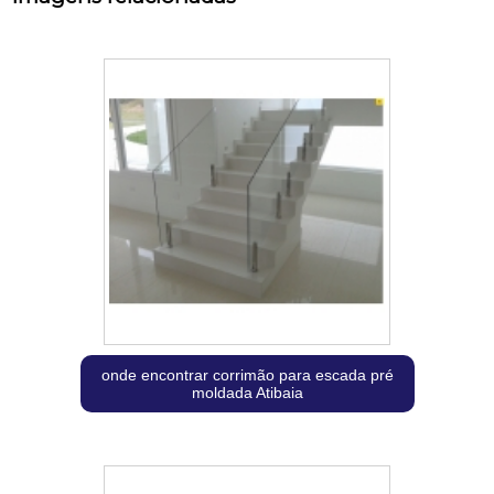
onde encontrar corrimão para escada pré
moldada Atibaia