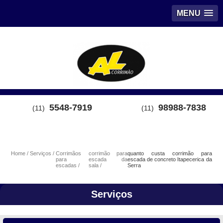
MENU
5548-7919
98988-7838
(11)
(11)
Home
Serviços
Corrimãos
corrimão para
quanto custa corrimão para
para
escada da
escada de concreto Itapecerica da
escadas
sala
Serra
Serviços