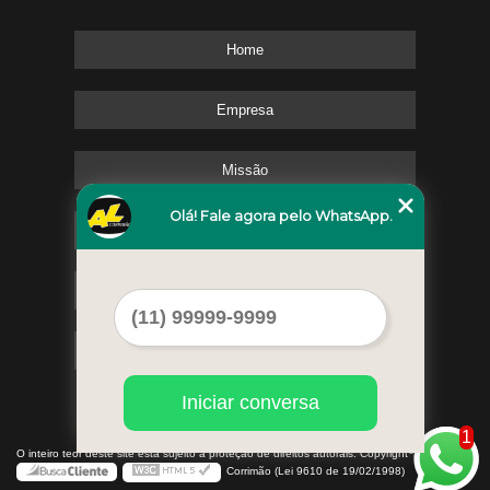
Home
Empresa
Missão
Olá! Fale agora pelo WhatsApp.
Serviços
Contato
Mapa do site
Iniciar conversa
1
©
O inteiro teor deste site está sujeito à proteção de direitos autorais. Copyright
AL
Corrimão (Lei 9610 de 19/02/1998)