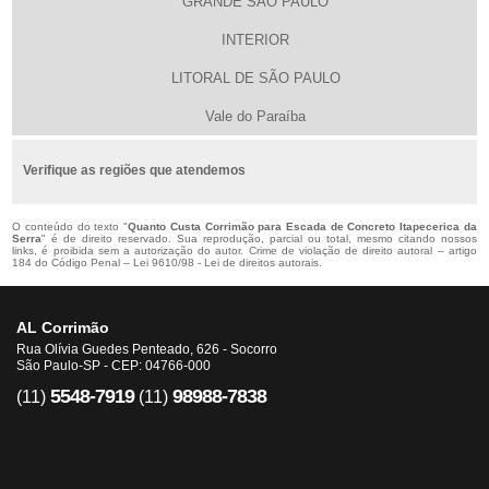
GRANDE SÃO PAULO
INTERIOR
LITORAL DE SÃO PAULO
Vale do Paraíba
Verifique as regiões que atendemos
O conteúdo do texto "
Quanto Custa Corrimão para Escada de Concreto Itapecerica da
Serra
" é de direito reservado. Sua reprodução, parcial ou total, mesmo citando nossos
links, é proibida sem a autorização do autor. Crime de violação de direito autoral – artigo
184 do Código Penal –
Lei 9610/98 - Lei de direitos autorais
.
AL Corrimão
Rua Olívia Guedes Penteado, 626 - Socorro
São Paulo-SP - CEP: 04766-000
5548-7919
98988-7838
(11)
(11)