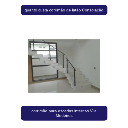
quanto custa corrimão de latão Consolação
corrimão para escadas internas Vila
Medeiros