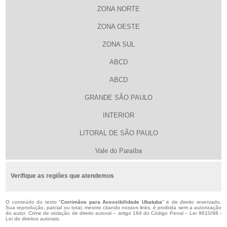
ZONA NORTE
ZONA OESTE
ZONA SUL
ABCD
ABCD
GRANDE SÃO PAULO
INTERIOR
LITORAL DE SÃO PAULO
Vale do Paraíba
Verifique as regiões que atendemos
O conteúdo do texto "
Corrimãos para Acessibilidade Ubatuba
" é de direito reservado.
Sua reprodução, parcial ou total, mesmo citando nossos links, é proibida sem a autorização
do autor. Crime de violação de direito autoral – artigo 184 do Código Penal –
Lei 9610/98 -
Lei de direitos autorais
.