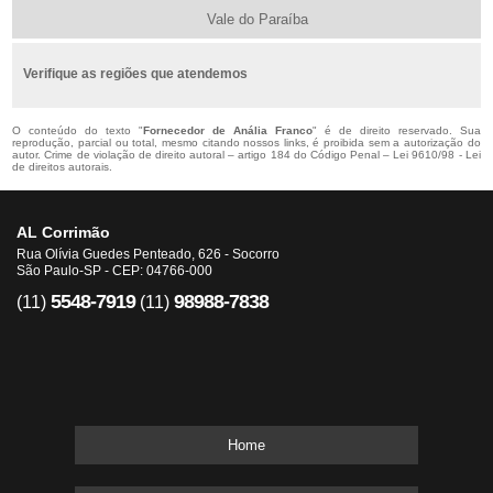
Vale do Paraíba
Verifique as regiões que atendemos
O conteúdo do texto "
Fornecedor de Anália Franco
" é de direito reservado. Sua
reprodução, parcial ou total, mesmo citando nossos links, é proibida sem a autorização do
autor. Crime de violação de direito autoral – artigo 184 do Código Penal –
Lei 9610/98 - Lei
de direitos autorais
.
AL Corrimão
Rua Olívia Guedes Penteado, 626 - Socorro
São Paulo-SP - CEP: 04766-000
5548-7919
98988-7838
(11)
(11)
Home