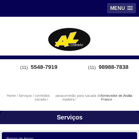
MENU
5548-7919
98988-7838
(11)
(11)
Home
Serviços
corrimãos para
corrimão para sacada de
fornecedor de Anália
sacada
madeira
Franco
Serviços
Barras de Apoio