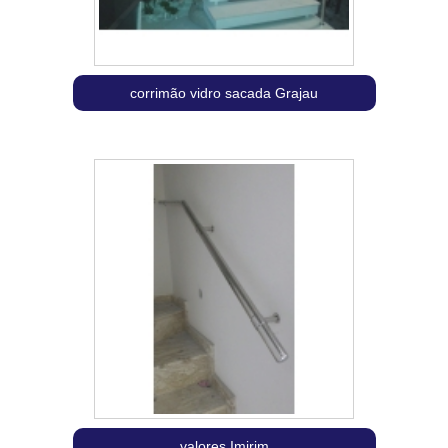
corrimão vidro sacada Grajau
valores Imirim