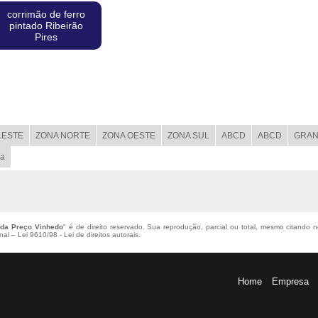
corrimão de ferro
pintado Ribeirão
Pires
LESTE
ZONA NORTE
ZONA OESTE
ZONA SUL
ABCD
ABCD
GRAN
ba
ada Preço Vinhedo
" é de direito reservado. Sua reprodução, parcial ou total, mesmo citando n
enal –
Lei 9610/98 - Lei de direitos autorais
.
Home
Empresa