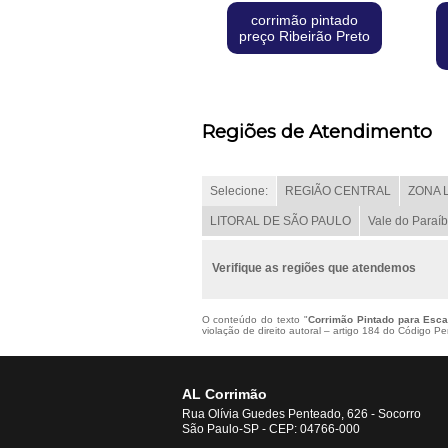
corrimão pintado
preço Ribeirão Preto
Regiões de Atendimento
Selecione:
REGIÃO CENTRAL
ZONA 
LITORAL DE SÃO PAULO
Vale do Paraí
Verifique as regiões que atendemos
O conteúdo do texto "
Corrimão Pintado para Esc
violação de direito autoral – artigo 184 do Código P
AL Corrimão
Rua Olívia Guedes Penteado, 626 - Socorro
São Paulo-SP - CEP: 04766-000