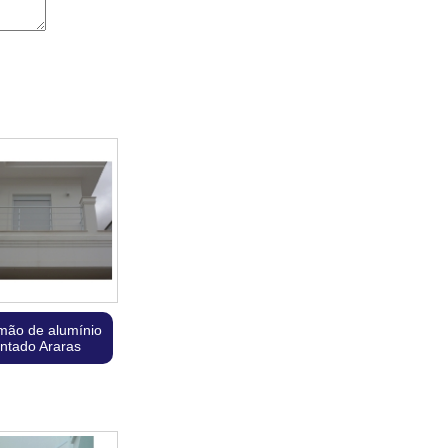
imão de alumínio
intado Araras