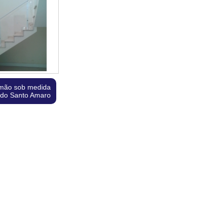
imão sob medida
ado Santo Amaro