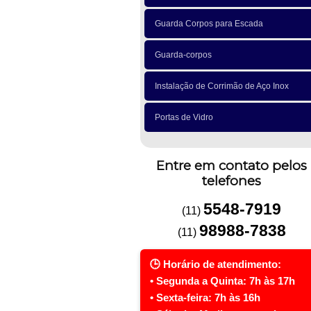
Guarda Corpos para Escada
Guarda-corpos
Instalação de Corrimão de Aço Inox
Portas de Vidro
Entre em contato pelos
telefones
5548-7919
(11)
98988-7838
(11)