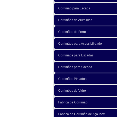
Corrimão para Escada
Corrimãos de Alumínios
Corrimãos de Ferro
Corrimãos para Acessibilidade
Corrimãos para Escadas
Corrimãos para Sacada
Corrimãos Pintados
Corrimões de Vidro
Fábrica de Corrimão
Fábrica de Corrimão de Aço Inox