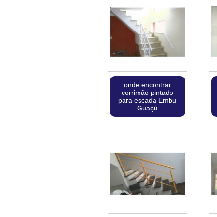
onde encontrar
corrimão pintado
para escada Embu
Guaçú