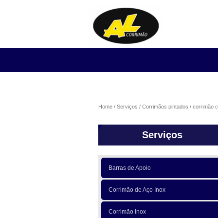
Home
Serviços
Corrimãos pintados
corrimão c
Serviços
Barras de Apoio
Corrimão de Aço Inox
Corrimão Inox