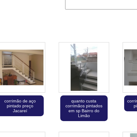
corrimão de aço
quanto custa
corr
pintado preço
corrimãos pintados
p
Jacareí
em sp Bairro do
Limão