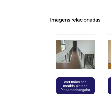
Imagens relacionadas
corrimãos sob
medida pintado
Pindamonhangaba