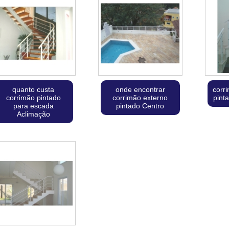
quanto custa
onde encontrar
corr
corrimão pintado
corrimão externo
pint
para escada
pintado Centro
Aclimação