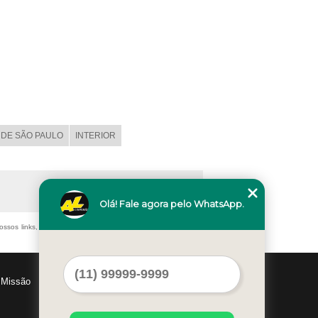
DE SÃO PAULO
INTERIOR
Olá! Fale agora pelo WhatsApp.
ossos links, é proibida sem a autorização do autor. Crime de
Missão
Serviços
Contato
Mapa do site