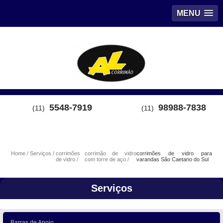
MENU
5548-7919
98988-7838
(11)
(11)
Home
Serviços
corrimões
corrimão de vidro
corrimões de vidro para
de vidro
com torre de aço
varandas São Caetano do Sul
Serviços
Barras de Apoio