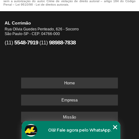
sem a autorização do autor. Crime de violação de direito autoral – artigo 184 do Código
Penal –
Lei 9610/98 - Lei de direitos autorais
.
AL Corrimão
Rua Olívia Guedes Penteado, 626 - Socorro
São Paulo-SP - CEP: 04766-000
5548-7919
98988-7838
(11)
(11)
Home
Empresa
Missão
Olá! Fale agora pelo WhatsApp.
Serviços