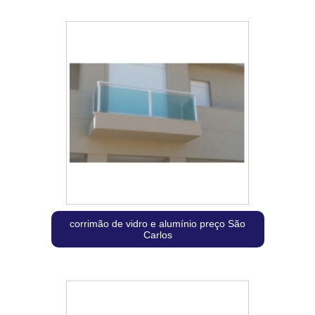
corrimão de vidro e alumínio preço São
Carlos