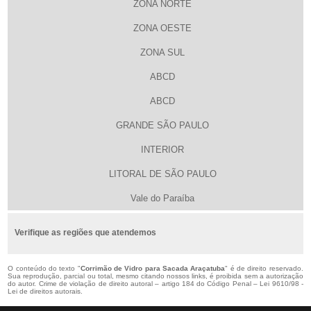
ZONA NORTE
ZONA OESTE
ZONA SUL
ABCD
ABCD
GRANDE SÃO PAULO
INTERIOR
LITORAL DE SÃO PAULO
Vale do Paraíba
Verifique as regiões que atendemos
O conteúdo do texto "
Corrimão de Vidro para Sacada Araçatuba
" é de direito reservado.
Sua reprodução, parcial ou total, mesmo citando nossos links, é proibida sem a autorização
do autor. Crime de violação de direito autoral – artigo 184 do Código Penal –
Lei 9610/98 -
Lei de direitos autorais
.