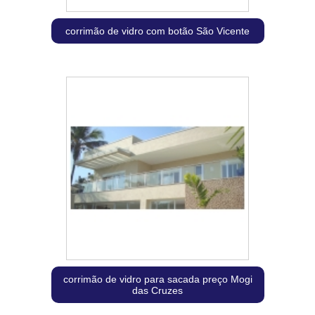
corrimão de vidro com botão São Vicente
corrimão de vidro para sacada preço Mogi
das Cruzes