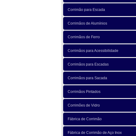
Corrimão para Escada
Corrimãos de Alumínios
Corrimãos de Ferro
Corrimãos para Acessibilidade
Corrimãos para Escadas
Corrimãos para Sacada
Corrimãos Pintados
Corrimões de Vidro
Fábrica de Corrimão
Fábrica de Corrimão de Aço Inox