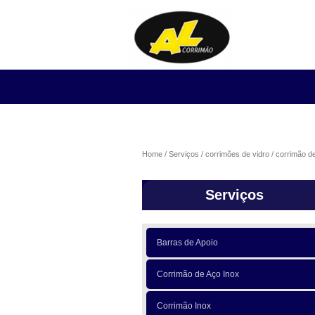
Home
Serviços
corrimões de vidro
corrimão de
Serviços
Barras de Apoio
Corrimão de Aço Inox
Corrimão Inox