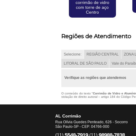
corrimão de vidro
com torre de aço
Centro
Regiões de Atendimento
Selecione:
REGIÃO CENTRAL
ZONA 
LITORAL DE SÃO PAULO
Vale do Paraí
Verifique as regiões que atendemos
O conteúdo do texto "
Corrimão de Vidro e Alumíni
violação de direito autoral – artigo 184 do Código P
AL Corrimão
Rua Olívia Guedes Penteado, 626 - Socorro
São Paulo-SP - CEP: 04766-000
5548-7919
98988-7838
(11)
(11)