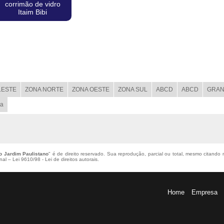
corrimão de vidro
Itaim Bibi
LESTE
ZONA NORTE
ZONA OESTE
ZONA SUL
ABCD
ABCD
GRAN
ba
o Jardim Paulistano
" é de direito reservado. Sua reprodução, parcial ou total, mesmo citando 
enal –
Lei 9610/98 - Lei de direitos autorais
.
Home
Empresa