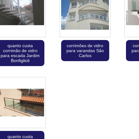
quanto custa
corrimões de vidro
cor
corrimão de vidro
para varandas São
par
para escada Jardim
Carlos
Bonfiglioli
quanto custa