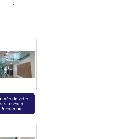
rimão de vidro
para escada
Pacaembu