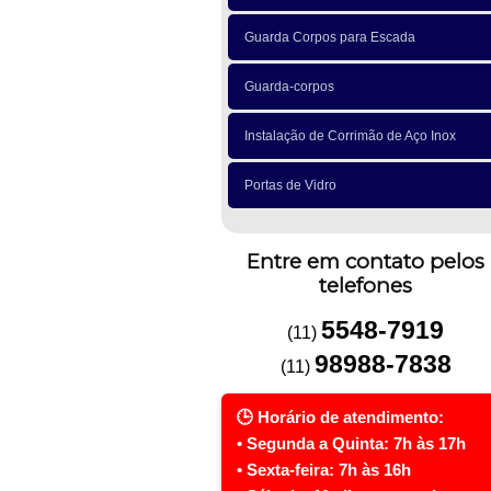
Guarda Corpos para Escada
Guarda-corpos
Instalação de Corrimão de Aço Inox
Portas de Vidro
Entre em contato pelos
telefones
5548-7919
(11)
98988-7838
(11)