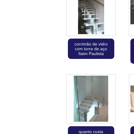
corrimão de vidro
com torre de aço
Itaim Paulista
quanto custa