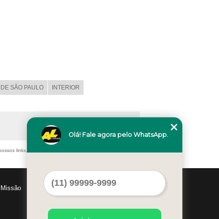
DE SÃO PAULO
INTERIOR
Olá! Fale agora pelo WhatsApp.
nossos links, é proibida sem a autorização do autor. Crime de
Missão
Serviços
Contato
Mapa do site